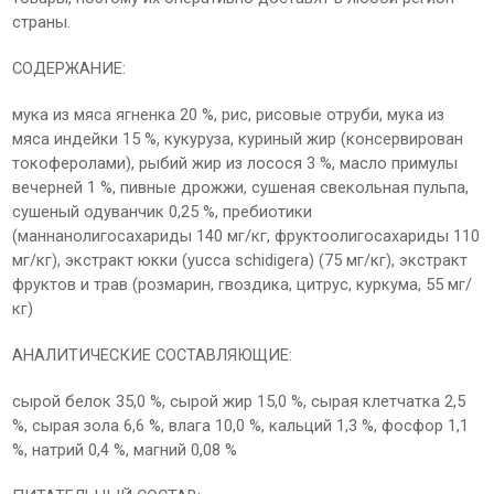
страны.
СОДЕРЖАНИЕ:
мука из мяса ягненка 20 %, рис, рисовые отруби, мука из
мяса индейки 15 %, кукуруза, куриный жир (консервирован
токоферолами), рыбий жир из лосося 3 %, масло примулы
вечерней 1 %, пивные дрожжи, сушеная свекольная пульпа,
сушеный одуванчик 0,25 %, пребиотики
(маннанолигосахариды 140 мг/кг, фруктоолигосахариды 110
мг/кг), экстракт юкки (yucca schidigera) (75 мг/кг), экстракт
фруктов и трав (розмарин, гвоздика, цитрус, куркума, 55 мг/
кг)
АНАЛИТИЧЕСКИЕ СОСТАВЛЯЮЩИЕ:
cырой белок 35,0 %, сырой жир 15,0 %, сырая клетчатка 2,5
%, сырая зола 6,6 %, влага 10,0 %, кальций 1,3 %, фосфор 1,1
%, натрий 0,4 %, магний 0,08 %