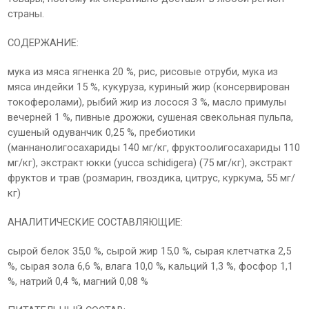
страны.
СОДЕРЖАНИЕ:
мука из мяса ягненка 20 %, рис, рисовые отруби, мука из
мяса индейки 15 %, кукуруза, куриный жир (консервирован
токоферолами), рыбий жир из лосося 3 %, масло примулы
вечерней 1 %, пивные дрожжи, сушеная свекольная пульпа,
сушеный одуванчик 0,25 %, пребиотики
(маннанолигосахариды 140 мг/кг, фруктоолигосахариды 110
мг/кг), экстракт юкки (yucca schidigera) (75 мг/кг), экстракт
фруктов и трав (розмарин, гвоздика, цитрус, куркума, 55 мг/
кг)
АНАЛИТИЧЕСКИЕ СОСТАВЛЯЮЩИЕ:
cырой белок 35,0 %, сырой жир 15,0 %, сырая клетчатка 2,5
%, сырая зола 6,6 %, влага 10,0 %, кальций 1,3 %, фосфор 1,1
%, натрий 0,4 %, магний 0,08 %