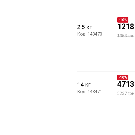
-10%
1218
2.5 кг
Код: 143470
1353 грн
-10%
4713
14 кг
Код: 143471
5237 грн