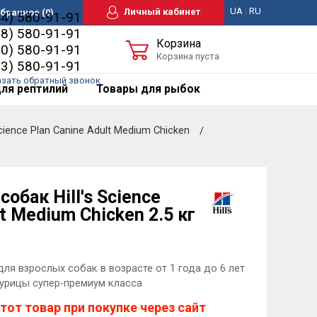
UA
|
RU
Личный кабинет
бранное
(0)
44) 580-91-91
98) 580-91-91
Корзина
50) 580-91-91
Корзина пуста
63) 580-91-91
азать обратный звонок
ля рептилий
Товары для рыбок
cience Plan Canine Adult Medium Chicken
обак Hill's Science
t Medium Chicken 2.5 кг
ля взрослых собак в возрасте от 1 года до 6 лет
курицы супер-премиум класса
тот товар при покупке через сайт