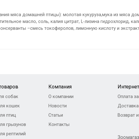
ния мяса домашней птицы): молотая кукуруза,мука из мяса дом
тительное масло, соль, калия цитрат, L-лизина гидрохлорид, кал
онсерванты –смесь токоферолов, лимонную кислоту и экстракт
 товаров
Компания
Интернет
ля собак
О компании
Оплата за
ля кошек
Новости
Доставка
ля птиц
Статьи
Возврат 
ля грызунов
Контакты
ля рептилий
Зоомага