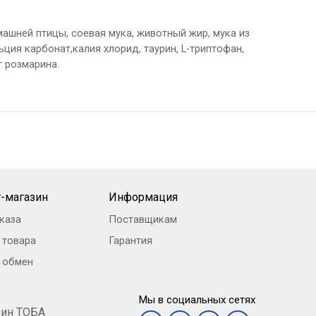
ашней птицы, соевая мука, животный жир, мука из
ьция карбонат,калия хлорид, таурин, L-триптофан,
 розмарина.
-магазин
Информация
каза
Поставщикам
 товара
Гарантия
и обмен
Мы в социальных сетях
зин ТОБА