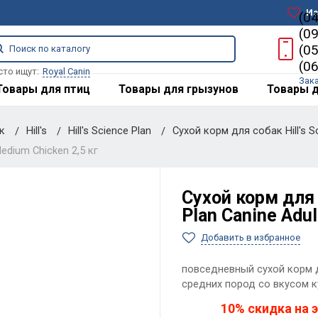
Из
(0
(0
(0
(0
сто ищут:
Royal Canin
Зак
Товары для птиц
Товары для грызунов
Товары д
ак
Hill's
Hill's Science Plan
Сухой корм для собак Hill's S
Medium Chicken 2,5 кг
Сухой корм для с
Plan Canine Adul
Добавить в избранное
повседневный сухой корм д
средних пород со вкусом 
10% скидка на э