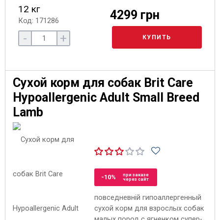
12 кг
4299 грн
Код: 171286
-
+
КУПИТЬ
Сухой корм для собак Brit Care
Hypoallergenic Adult Small Breed
Lamb
при заказе
-10%
через сайт
повседневній гипоаллергенный
сухой корм для взрослых собак
малых пород с ягненком супер-