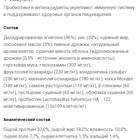
Пробиотики и антиоксиданты укрепляют иммунную систему
и поддерживают здоровье органов пищеварения.
Состав
Дегидрированная ягнятина (46%), рис (30%), куриный жир,
лососевое масло (3%), пивные дрожжи, натуральный
ароматизатор, сушеная мякоть яблока, гидролизованные
дрожжи (0,5% - источник инозита и аминокислоты),
гороховая мука, глюкозамин (300 мг/кг),
фруктоолигосахариды (230 мг/кг), хондроитина сульфат
(230 мг/кг), маннанолигосахариды (180 мг/кг), юкка Мохаве
(180 мг/кг), семена расторопши (110 мг/кг), β-глюканы (60
мг/кг), пустырник сушеный (60 мг/кг), облепиха сушеная (60
мг/кг), пробиотик Lactobacillus helveticus HA - 122
инактивированные (15х109 клеток/кг).
Аналитический состав
Сырой протеин 32,0%, сырой жир 18,0%, влажность 10,0%,
сырая зола 7,7%, сырая клетчатка 1,5%, кальций 1,4%,