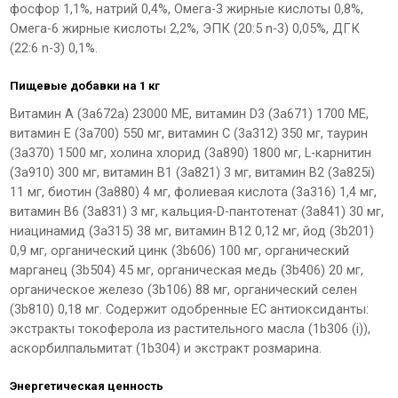
фосфор 1,1%, натрий 0,4%, Омега-3 жирные кислоты 0,8%,
Омега-6 жирные кислоты 2,2%, ЭПК (20:5 n-3) 0,05%, ДГК
(22:6 n-3) 0,1%.
Пищевые добавки на 1 кг
Витамин А (3a672a) 23000 МЕ, витамин D3 (3a671) 1700 МЕ,
витамин Е (3a700) 550 мг, витамин С (3a312) 350 мг, таурин
(3a370) 1500 мг, холина хлорид (3a890) 1800 мг, L-карнитин
(3a910) 300 мг, витамин B1 (3a821) 3 мг, витамин B2 (3a825i)
11 мг, биотин (3a880) 4 мг, фолиевая кислота (3a316) 1,4 мг,
витамин B6 (3a831) 3 мг, кальция-D-пантотенат (3a841) 30 мг,
ниацинамид (3a315) 38 мг, витамин В12 0,12 мг, йод (3b201)
0,9 мг, органический цинк (3b606) 100 мг, органический
марганец (3b504) 45 мг, органическая медь (3b406) 20 мг,
органическое железо (3b106) 88 мг, органический селен
(3b810) 0,18 мг. Содержит одобренные ЕС антиоксиданты:
экстракты токоферола из растительного масла (1b306 (i)),
аскорбилпальмитат (1b304) и экстракт розмарина.
Энергетическая ценность