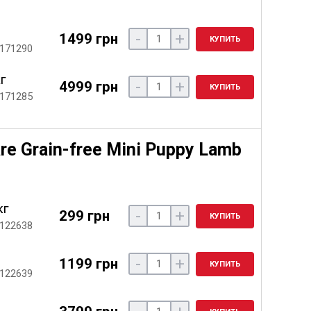
-
+
1499 грн
КУПИТЬ
 171290
кг
-
+
4999 грн
КУПИТЬ
 171285
re Grain-free Mini Puppy Lamb
кг
-
+
299 грн
КУПИТЬ
 122638
-
+
1199 грн
КУПИТЬ
 122639