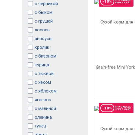
ПРИ ЗАКАЗЕ
-10%
с черникой
ЧЕРЕЗ САЙТ
с быком
с грушей
лосось
анчоусы
кролик
с бизоном
курица
с тыквой
с хеком
с яблоком
ягненок
ПРИ ЗАКАЗЕ
с малиной
-10%
ЧЕРЕЗ САЙТ
оленина
тунец
птица