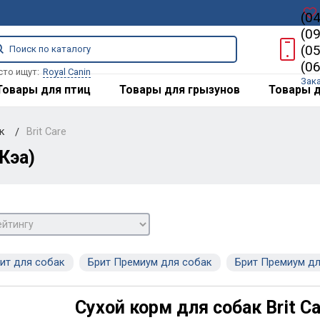
(0
(0
(0
(0
сто ищут:
Royal Canin
Зак
Товары для птиц
Товары для грызунов
Товары д
ак
Brit Care
Кэа)
ит для собак
Брит Премиум для собак
Брит Премиум дл
Сухой корм для собак Brit Ca