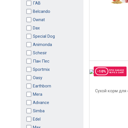
ГАВ
Belcando
Ownat
Dax
Special Dog
Animonda
Schesir
Пан Пес
Sportmix
ПРИ ЗАКАЗЕ
-10%
ЧЕРЕЗ САЙТ
Oasy
Earthborn
Mera
Advance
Simba
Edel
Max