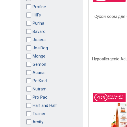
Profine
Hill's
Purina
Bavaro
Josera
JosiDog
Monge
Gemon
Acana
PetKind
Nutram
Pro Pac
ПРИ ЗАКАЗЕ
-10%
ЧЕРЕЗ САЙТ
Half and Half
Trainer
Amity