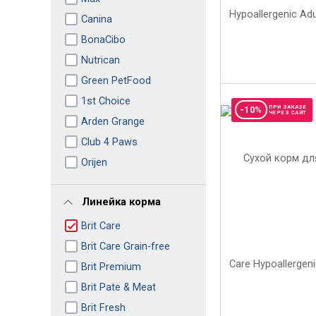
Canina
BonaCibo
Nutrican
Green PetFood
1st Choice
ПРИ ЗАКАЗЕ
-10%
ЧЕРЕЗ САЙТ
Arden Grange
Club 4 Paws
Orijen
Линейка корма
Brit Care
Brit Care Grain-free
Brit Premium
Brit Pate & Meat
Brit Fresh