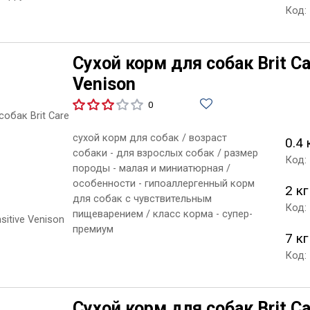
Код:
Сухой корм для собак Brit Car
Venison
0
сухой корм для собак / возраст
0.4 
собаки - для взрослых собак / размер
Код:
породы - малая и миниатюрная /
особенности - гипоаллергенный корм
2 кг
для собак с чувствительным
Код:
пищеварением / класс корма - супер-
премиум
7 кг
Код:
Сухой корм для собак Brit Car