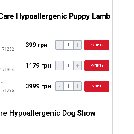
Care Hypoallergenic Puppy Lamb
-
+
399 грн
КУПИТЬ
 171232
-
+
1179 грн
КУПИТЬ
 171304
кг
-
+
3999 грн
КУПИТЬ
 171296
re Hypoallergenic Dog Show