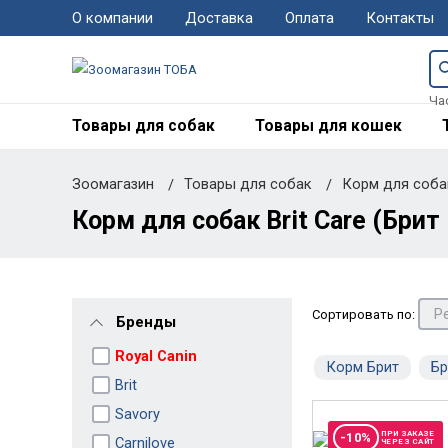
О компании
Доставка
Оплата
Контакты
Ча
Товары для собак
Товары для кошек
Зоомагазин
Товары для собак
Корм для соб
Корм для собак Brit Care (Брит 
Сортировать по:
Бренды
Royal Canin
Корм Брит
Бр
Brit
Savory
ПРИ ЗАКАЗЕ
-10%
Carnilove
ЧЕРЕЗ САЙТ