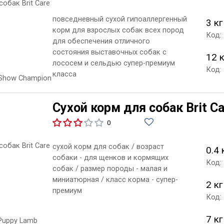
повседневный сухой гипоаллергенный
3 кг
корм для взрослых собак всех пород
Код:
для обеспечения отличного
состояния выставочных собак с
12 
лососем и сельдью супер-премиум
Код:
класса
Сухой корм для собак Brit Ca
0
сухой корм для собак / возраст
0.4 
собаки - для щенков и кормящих
Код:
собак / размер породы - малая и
миниатюрная / класс корма - супер-
2 кг
премиум
Код:
7 кг