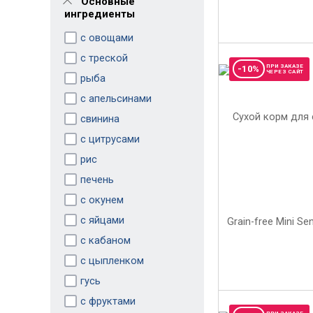
Основные
ингредиенты
с овощами
с треской
ПРИ ЗАКАЗЕ
-10%
ЧЕРЕЗ САЙТ
рыба
с апельсинами
свинина
с цитрусами
рис
печень
с окунем
с яйцами
с кабаном
с цыпленком
гусь
с фруктами