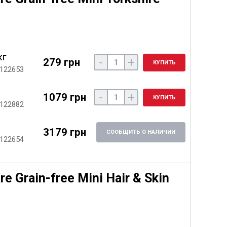
кг
-
+
279 грн
КУПИТЬ
 122653
-
+
1079 грн
КУПИТЬ
 122882
3179 грн
СООБЩИТЬ О НАЛИЧИИ
 122654
e Grain-free Mini Hair & Skin