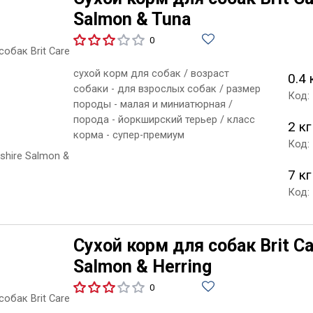
Salmon & Tuna
0
сухой корм для собак / возраст
0.4 
собаки - для взрослых собак / размер
Код:
породы - малая и миниатюрная /
порода - йоркширский терьер / класс
2 кг
корма - супер-премиум
Код:
7 кг
Код:
Сухой корм для собак Brit Car
Salmon & Herring
0