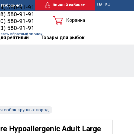
UA
|
RU
Личный кабинет
Избранное
44) 580-91-91
98) 580-91-91
Корзина
50) 580-91-91
63) 580-91-91
азать обратный звонок
ля рептилий
Товары для рыбок
я собак крупных пород
re Hypoallergenic Adult Large