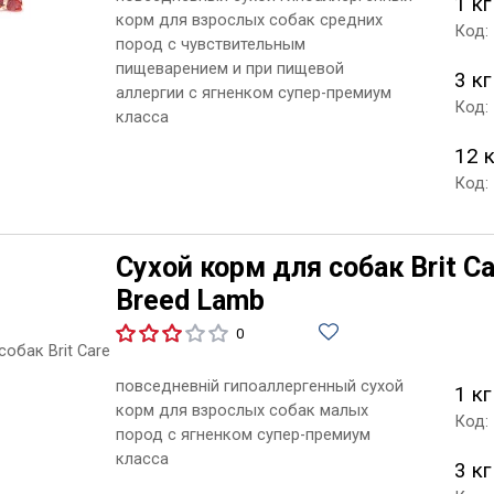
1 кг
корм для взрослых собак средних
Код:
пород с чувствительным
пищеварением и при пищевой
3 кг
аллергии с ягненком супер-премиум
Код:
класса
12 
Код:
Сухой корм для собак Brit Ca
Breed Lamb
0
повседневній гипоаллергенный сухой
1 кг
корм для взрослых собак малых
Код:
пород с ягненком супер-премиум
класса
3 кг