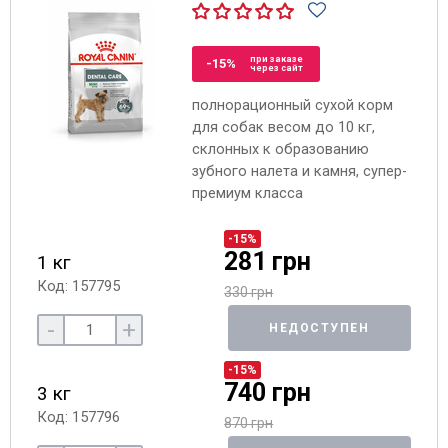
при заказе
-15%
через сайт
полнорационный сухой корм
для собак весом до 10 кг,
склонных к образованию
зубного налета и камня, супер-
премиум класса
-15%
281 грн
1 кг
Код: 157795
330 грн
-
+
НЕДОСТУПЕН
-15%
740 грн
3 кг
Код: 157796
870 грн