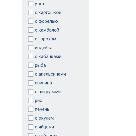
утка
с картошкой
с форелью
с камбалой
с горохом
индейка
с кабачками
рыба
с апельсинами
свинина
с цитрусами
рис
печень
с окунем
с яйцами
с кабаном