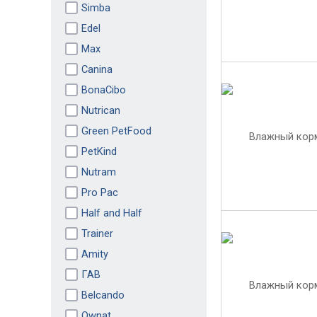
Simba
Edel
Max
Canina
BonaCibo
Nutrican
Green PetFood
PetKind
Nutram
Pro Pac
Half and Half
Trainer
Amity
ГАВ
Belcando
Ownat