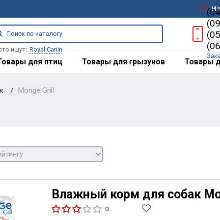
Из
(0
(0
(0
(0
сто ищут:
Royal Canin
Зак
Товары для птиц
Товары для грызунов
Товары д
ак
Monge Grill
Влажный корм для собак Mon
0