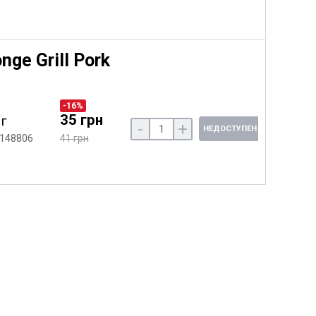
ge Grill Pork
-16%
35 грн
 г
-
+
НЕДОСТУПЕН
 148806
41 грн