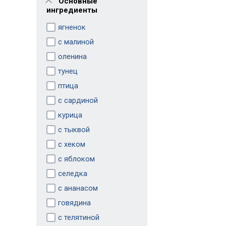
Основные
ингредиенты
ягненок
с малиной
оленина
тунец
птица
с сардиной
курица
с тыквой
с хеком
с яблоком
селедка
с ананасом
говядина
с телятиной