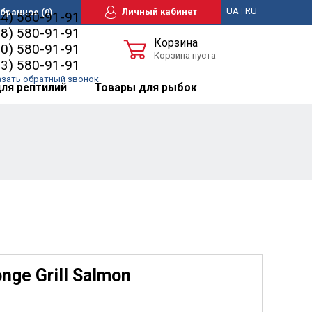
UA
|
RU
Личный кабинет
бранное
(0)
44) 580-91-91
98) 580-91-91
Корзина
50) 580-91-91
Корзина пуста
63) 580-91-91
азать обратный звонок
ля рептилий
Товары для рыбок
ge Grill Salmon