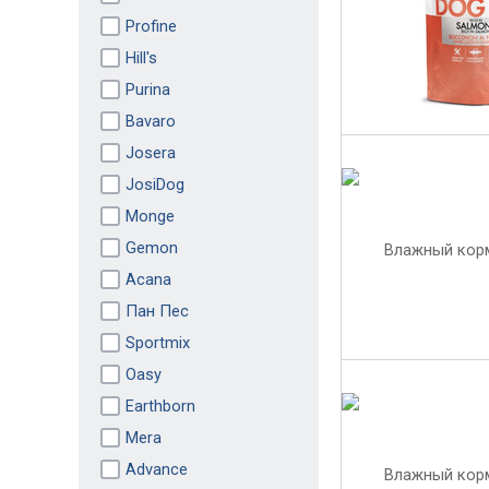
Profine
Hill's
Purina
Bavaro
Josera
JosiDog
Monge
Gemon
Acana
Пан Пес
Sportmix
Oasy
Earthborn
Mera
Advance