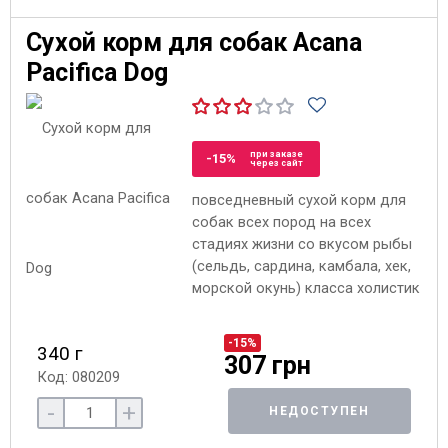
Сухой корм для собак Acana
Pacifica Dog
при заказе
-15%
через сайт
повседневный сухой корм для
собак всех пород на всех
стадиях жизни со вкусом рыбы
(сельдь, сардина, камбала, хек,
морской окунь) класса холистик
-15%
340 г
307 грн
Код: 080209
-
+
НЕДОСТУПЕН