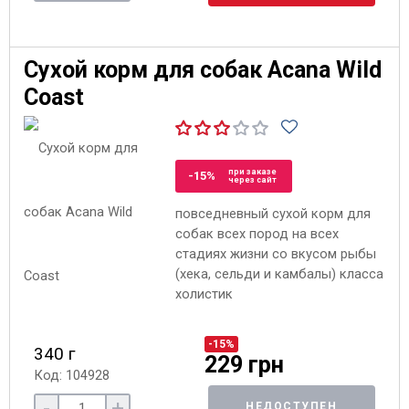
Сухой корм для собак Acana Wild
Coast
при заказе
-15%
через сайт
повседневный сухой корм для
собак всех пород на всех
стадиях жизни со вкусом рыбы
(хека, сельди и камбалы) класса
холистик
-15%
340 г
229 грн
Код: 104928
-
+
НЕДОСТУПЕН