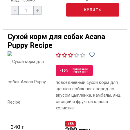
Код: 136048
-
+
КУПИТЬ
Сухой корм для собак Acana
Puppy Recipe
при заказе
-15%
через сайт
повседневный сухой корм для
щенков собак всех пород со
вкусом цыпленка, камбалы, яиц,
овощей и фруктов класса
холистик
-15%
340 г