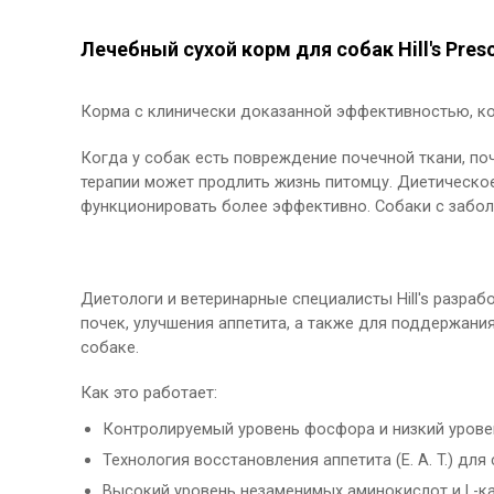
Лечебный сухой корм для собак Hill's Prescr
Корма с клинически доказанной эффективностью, к
Когда у собак есть повреждение почечной ткани, поч
терапии может продлить жизнь питомцу. Диетическое
функционировать более эффективно. Собаки с заболе
Диетологи и ветеринарные специалисты Hill's разрабо
почек, улучшения аппетита, а также для поддержания
собаке.
Как это работает:
Контролируемый уровень фосфора и низкий урове
Технология восстановления аппетита (E. A. T.) для
Высокий уровень незаменимых аминокислот и L-к