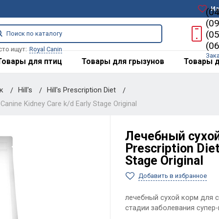
Из
(0
(0
(0
(0
сто ищут:
Royal Canin
Зак
Товары для птиц
Товары для грызунов
Товары д
ак
Hill's
Hill's Prescription Diet
anine Kidney Care k/d Early Stage Original
Лечебный сухой 
Prescription Die
Stage Original
Добавить в избранное
лечебный сухой корм для с
стадии заболевания супер