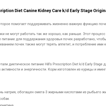
iption Diet Canine Kidney Care k/d Early Stage Origi
оторое помогает поддерживать жизненно важную функцию поче
ки не могут работать так же хорошо, как раньше. Этот процесс
 питание для поддержания здоровья почек разработано, чтобы
ванием почек также могут терять аппетит, и потребление ими 
тали диетическое питание Hill's Prescription Diet k/d Early St
 активности и энергичности. Корм изготовлен из курицы и име
нь натрия, обогащен омега-3 жирными кислотами из рыбьего ж
 собак
арнитина