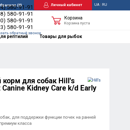
UA
|
RU
Личный кабинет
бранное
(0)
44) 580-91-91
98) 580-91-91
Корзина
50) 580-91-91
Корзина пуста
63) 580-91-91
азать обратный звонок
ля рептилий
Товары для рыбок
корм для собак Hill's
t Canine Kidney Care k/d Early
обак, для поддержки функции почек на ранней
-премиум класса