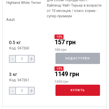
для собак породы Вест-
Хайленд-Уайт-Терьер в возрасте
от 10 месяцев / класс корма -
супер-премиум
-15%
157 грн
0.5 кг
Код: 047260
185 грн
-
+
НЕДОСТУПЕН
-15%
1149 грн
3 кг
Код: 047261
1350 грн
-
+
КУПИТЬ