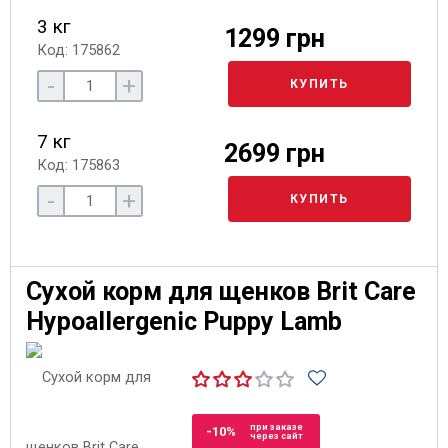
3 кг
1299 грн
Код: 175862
-
+
КУПИТЬ
7 кг
2699 грн
Код: 175863
-
+
КУПИТЬ
Сухой корм для щенков Brit Care
Hypoallergenic Puppy Lamb
при заказе
-10%
через сайт