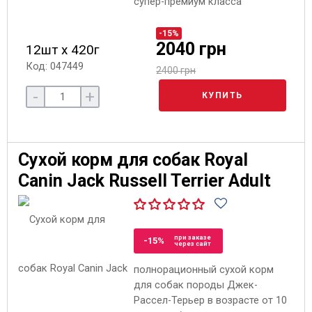
супер-премиум класса
-15%
2040 грн
12шт х 420г
Код: 047449
2400 грн
-
+
КУПИТЬ
Сухой корм для собак Royal
Canin Jack Russell Terrier Adult
при заказе
-15%
через сайт
полнорационный сухой корм
для собак породы Джек-
Рассел-Терьер в возрасте от 10