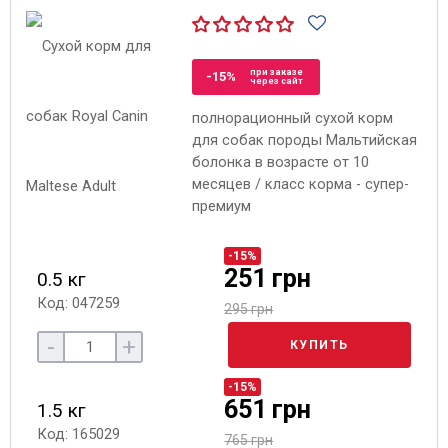
при заказе
-15%
через сайт
полнорационный сухой корм
для собак породы Мальтийская
болонка в возрасте от 10
месяцев / класс корма - супер-
премиум
-15%
251 грн
0.5 кг
Код: 047259
295 грн
-
+
КУПИТЬ
-15%
651 грн
1.5 кг
Код: 165029
765 грн