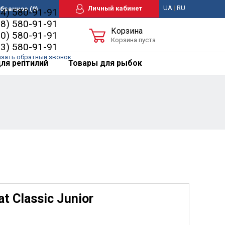
UA
|
RU
Личный кабинет
бранное
(0)
44) 580-91-91
98) 580-91-91
Корзина
50) 580-91-91
Корзина пуста
63) 580-91-91
азать обратный звонок
ля рептилий
Товары для рыбок
 Classic Junior