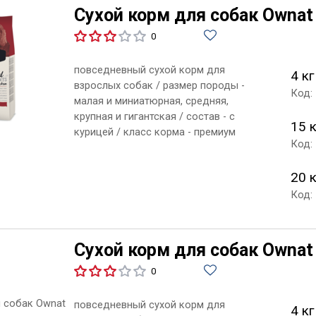
Сухой корм для собак Ownat 
0
повседневный сухой корм для
4 кг
взрослых собак / размер породы -
Код:
малая и миниатюрная, средняя,
крупная и гигантская / состав - с
15 
курицей / класс корма - премиум
Код:
20 
Код:
Сухой корм для собак Ownat 
0
повседневный сухой корм для
4 кг