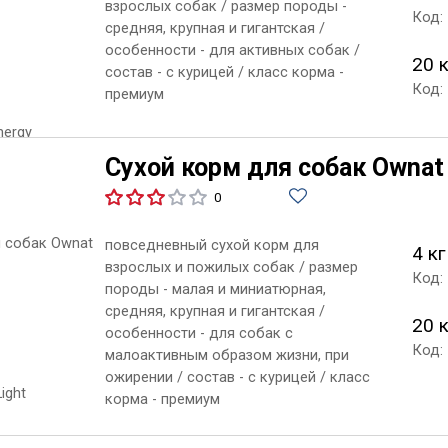
взрослых собак / размер породы -
Код:
средняя, крупная и гигантская /
особенности - для активных собак /
20 
состав - с курицей / класс корма -
Код:
премиум
Сухой корм для собак Ownat 
0
повседневный сухой корм для
4 кг
взрослых и пожилых собак / размер
Код:
породы - малая и миниатюрная,
средняя, крупная и гигантская /
20 
особенности - для собак с
Код:
малоактивным образом жизни, при
ожирении / состав - с курицей / класс
корма - премиум