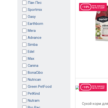
Пан Пес
ПРИ ЗАКАЗЕ
-10%
ЧЕРЕЗ САЙТ
Sportmix
Oasy
Earthborn
Mera
Advance
Simba
Edel
Max
Canina
BonaCibo
Nutrican
Green PetFood
ПРИ ЗАКАЗЕ
-10%
ЧЕРЕЗ САЙТ
PetKind
Nutram
Pro Pac