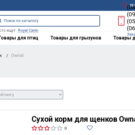
Из
(0
(0
(0
(0
сто ищут:
Royal Canin
Зак
Товары для птиц
Товары для грызунов
Товары д
ак
Ownat
Сухой корм для щенков Ownat
0