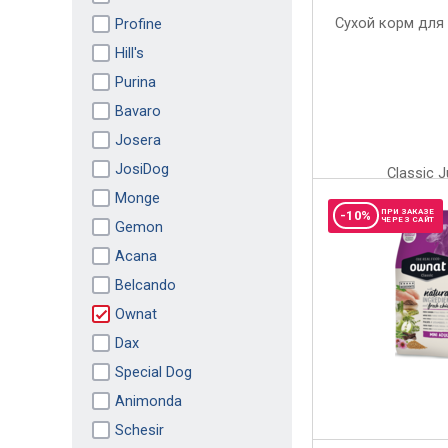
Profine
Hill's
Purina
Bavaro
Josera
JosiDog
Monge
ПРИ ЗАКАЗЕ
-10%
ЧЕРЕЗ САЙТ
Gemon
Acana
Belcando
Ownat
Dax
Special Dog
Animonda
Schesir