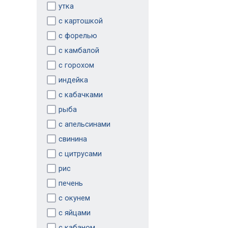
утка
с картошкой
с форелью
с камбалой
с горохом
индейка
с кабачками
рыба
с апельсинами
свинина
с цитрусами
рис
печень
с окунем
с яйцами
с кабаном