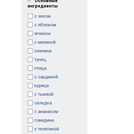
Основные
ингредиенты
с хеком
с яблоком
ягненок
с малиной
оленина
тунец
птица
с сардиной
курица
с тыквой
селедка
с ананасом
говядина
с телятиной