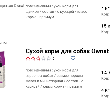
повседневный сухой корм для
4 кг
щенков / состав - с курицей / класс
Код:
корма - премиум
15 
Код:
Сухой корм для собак Ownat C
0
повседневный сухой корм для
1.5 
взрослых собак / размер породы -
Код:
малая и миниатюрная / состав - с
курицей / класс корма - премиум
4 кг
Код: