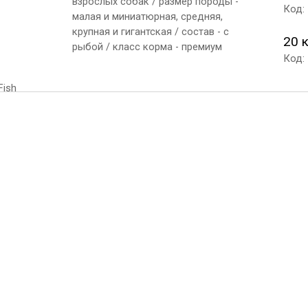
взрослых собак / размер породы -
Код:
малая и миниатюрная, средняя,
крупная и гигантская / состав - с
20 
рыбой / класс корма - премиум
Код: