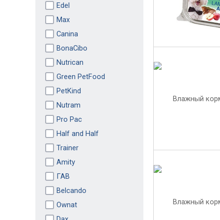
Edel
Max
Canina
BonaCibo
Nutrican
Green PetFood
PetKind
Nutram
Pro Pac
Half and Half
Trainer
Amity
ГАВ
Belcando
Ownat
Dax