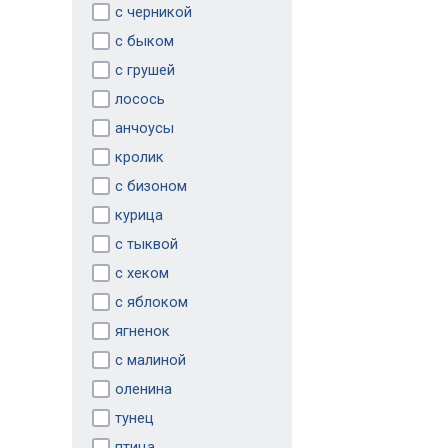
с черникой
с быком
с грушей
лосось
анчоусы
кролик
с бизоном
курица
с тыквой
с хеком
с яблоком
ягненок
с малиной
оленина
тунец
птица