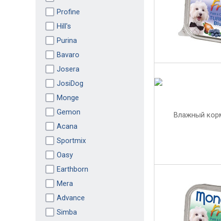
Profine
Hill's
Purina
Bavaro
Josera
JosiDog
Monge
Gemon
Acana
Sportmix
Oasy
Earthborn
Mera
Advance
Simba