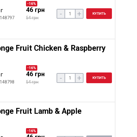
-16%
46 грн
 г
-
+
КУПИТЬ
 148797
54 грн
ge Fruit Chicken & Raspberry
-16%
46 грн
 г
-
+
КУПИТЬ
 148798
54 грн
ge Fruit Lamb & Apple
-16%
46 грн