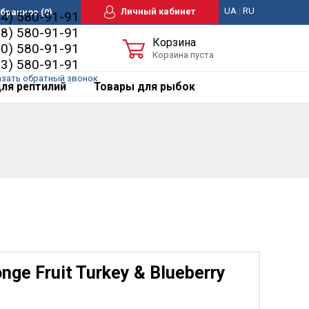
UA
|
RU
Личный кабинет
бранное
(0)
44) 580-91-91
98) 580-91-91
Корзина
50) 580-91-91
Корзина пуста
63) 580-91-91
азать обратный звонок
ля рептилий
Товары для рыбок
e Fruit Turkey & Blueberry