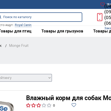
Из
(0
(0
(0
(0
сто ищут:
Royal Canin
Зак
Товары для птиц
Товары для грызунов
Товары д
ак
Monge Fruit
Влажный корм для собак Mong
0