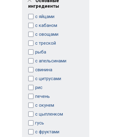
Основные
ингредиенты
с яйцами
с кабаном
с овощами
с треской
рыба
с апельсинами
свинина
с цитрусами
рис
печень
с окунем
с цыпленком
гусь
с фруктами