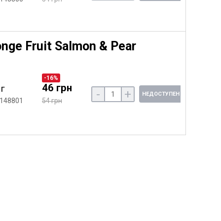
ge Fruit Salmon & Pear
-16%
46 грн
 г
-
+
НЕДОСТУПЕН
 148801
54 грн