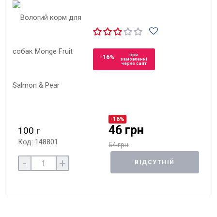
при
-16%
замовленні
через сайт
-16%
46 грн
100 г
Код: 148801
54 грн
-
+
ВІДСУТНІЙ