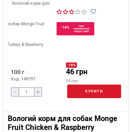
при
-16%
замовленні
через сайт
-16%
46 грн
100 г
Код: 148797
54 грн
-
+
КУПИТИ
Вологий корм для собак Monge
Fruit Chicken & Raspberry