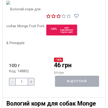
при
-16%
замовленні
через сайт
-16%
46 грн
100 г
Код: 148802
54 грн
-
+
ВІДСУТНІЙ
Вологий корм для собак Monge