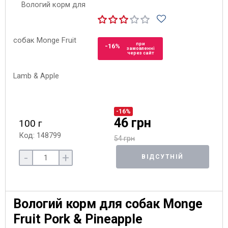
при
-16%
замовленні
через сайт
-16%
46 грн
100 г
Код: 148799
54 грн
-
+
ВІДСУТНІЙ
Вологий корм для собак Monge
Fruit Pork & Pineapple