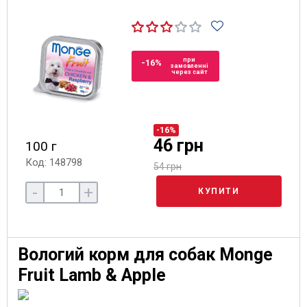
при
-16%
замовленні
через сайт
-16%
46 грн
100 г
Код: 148798
54 грн
-
+
КУПИТИ
Вологий корм для собак Monge
Fruit Lamb & Apple