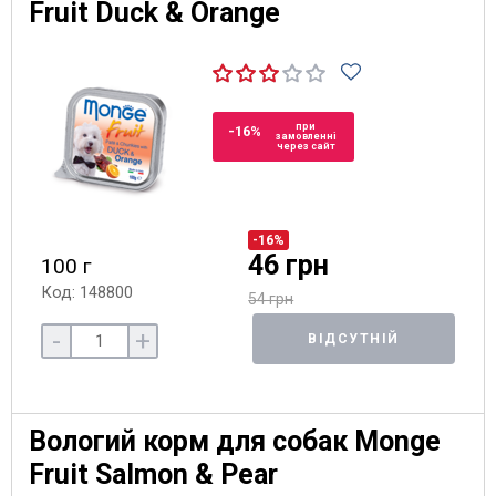
Fruit Duck & Orange
при
-16%
замовленні
через сайт
-16%
46 грн
100 г
Код: 148800
54 грн
-
+
ВІДСУТНІЙ
Вологий корм для собак Monge
Fruit Salmon & Pear