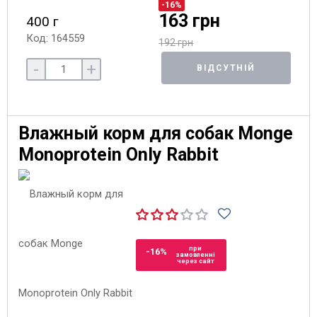
-16%
163 грн
400 г
Код: 164559
192 грн
-
+
ВІДСУТНІЙ
Влажный корм для собак Monge
Monoprotein Only Rabbit
при
-16%
замовленні
через сайт