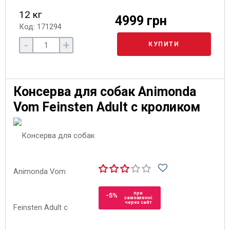
12 кг
4999 грн
Код: 171294
-
+
КУПИТИ
Консерва для собак Animonda
Vom Feinsten Adult с кроликом
при
-5%
замовленні
через сайт