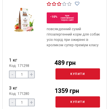
при
-10%
замовленні
через сайт
повсякденний сухий
гіпоалергенний корм для собак
усіх порід при ожирінні із
кроликом супер-преміум класу
1 кг
489 грн
Код: 171298
-
+
КУПИТИ
3 кг
1359 грн
Код: 171280
-
+
КУПИТИ