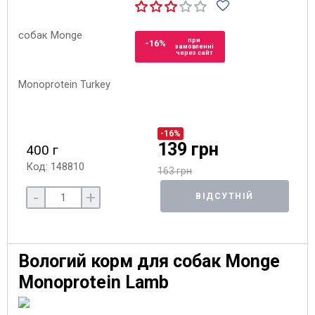
при
-16%
замовленні
через сайт
-16%
139 грн
400 г
Код: 148810
163 грн
-
+
ВІДСУТНІЙ
Вологий корм для собак Monge
Monoprotein Lamb