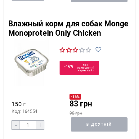
Влажный корм для собак Monge
Monoprotein Only Chicken
при
-16%
замовленні
через сайт
-16%
83 грн
150 г
Код: 164554
98 грн
-
+
ВІДСУТНІЙ