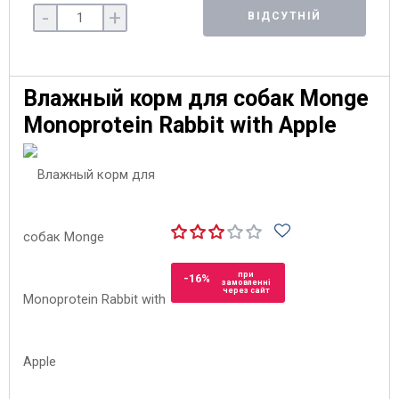
-
+
ВІДСУТНІЙ
Влажный корм для собак Monge
Monoprotein Rabbit with Apple
при
-16%
замовленні
через сайт