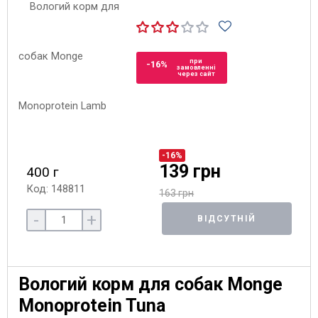
при
-16%
замовленні
через сайт
-16%
139 грн
400 г
Код: 148811
163 грн
-
+
ВІДСУТНІЙ
Вологий корм для собак Monge
Monoprotein Tuna