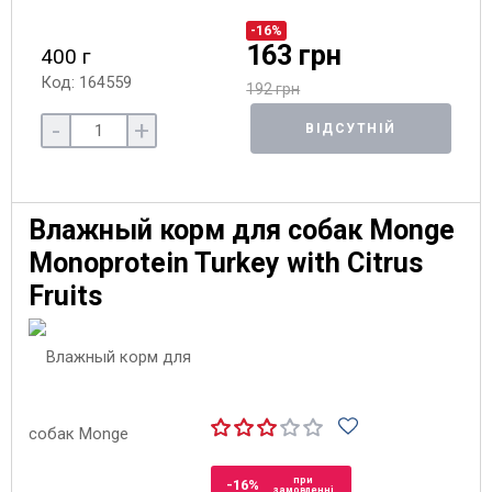
-16%
163 грн
400 г
Код: 164559
192 грн
-
+
ВІДСУТНІЙ
Влажный корм для собак Monge
Monoprotein Turkey with Citrus
Fruits
при
-16%
замовленні