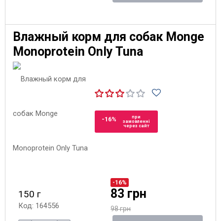
Влажный корм для собак Monge
Monoprotein Only Tuna
при
-16%
замовленні
через сайт
-16%
83 грн
150 г
Код: 164556
98 грн