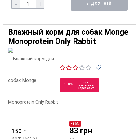
-
+
ВІДСУТНІЙ
Влажный корм для собак Monge
Monoprotein Only Rabbit
при
-16%
замовленні
через сайт
-16%
83 грн
150 г
Код: 164557