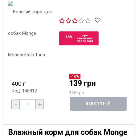
при
-16%
замовленні
через сайт
-16%
139 грн
400 г
Код: 148812
163 грн
-
+
ВІДСУТНІЙ
Влажный корм для собак Monge