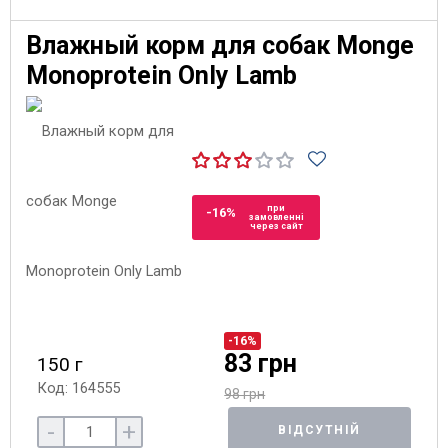
Влажный корм для собак Monge
Monoprotein Only Lamb
при
-16%
замовленні
через сайт
-16%
83 грн
150 г
Код: 164555
98 грн
-
+
ВІДСУТНІЙ