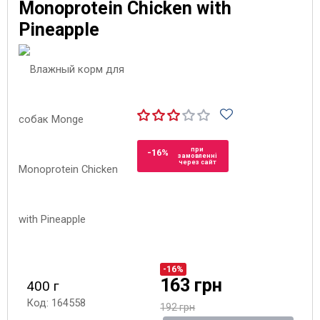
Monoprotein Chicken with
Pineapple
при
-16%
замовленні
через сайт
-16%
163 грн
400 г
Код: 164558
192 грн