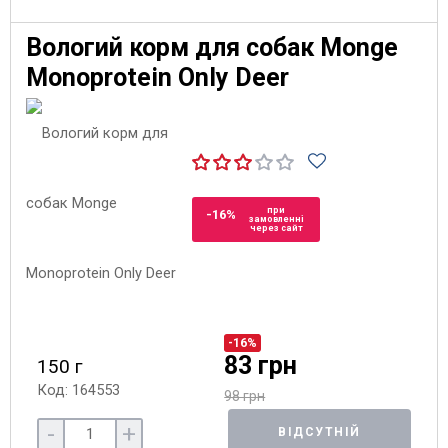
Вологий корм для собак Monge
Monoprotein Only Deer
при
-16%
замовленні
через сайт
-16%
83 грн
150 г
Код: 164553
98 грн
-
+
ВІДСУТНІЙ