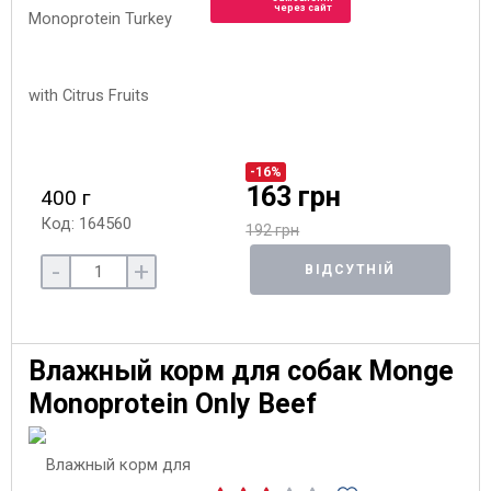
через сайт
-16%
163 грн
400 г
Код: 164560
192 грн
-
+
ВІДСУТНІЙ
Влажный корм для собак Monge
Monoprotein Only Beef