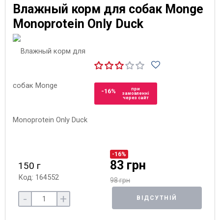
Влажный корм для собак Monge
Monoprotein Only Duck
при
-16%
замовленні
через сайт
-16%
83 грн
150 г
Код: 164552
98 грн
-
+
ВІДСУТНІЙ