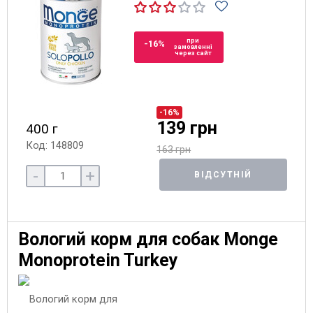
при
-16%
замовленні
через сайт
-16%
139 грн
400 г
Код: 148809
163 грн
-
+
ВІДСУТНІЙ
Вологий корм для собак Monge
Monoprotein Turkey