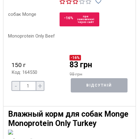
при
-16%
замовленні
через сайт
-16%
83 грн
150 г
Код: 164550
98 грн
-
+
ВІДСУТНІЙ
Влажный корм для собак Monge
Monoprotein Only Turkey