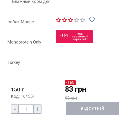
при
-16%
замовленні
через сайт
-16%
83 грн
150 г
Код: 164551
98 грн
-
+
ВІДСУТНІЙ