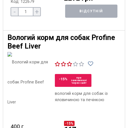
Код: 122679
-
+
ВІДСУТНІЙ
Вологий корм для собак Profine
Beef Liver
при
-15%
замовленні
через сайт
вологий корм для собак із
яловичиною та печінкою
-15%
400 г