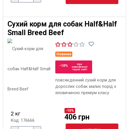
Сухий корм для собак Half&Half
Small Breed Beef
Новинка
при
-10%
замовленні
через сайт
повсякденний сухий корм для
дорослих собак малих порід з
яловичиною преміум класу
-10%
2 кг
406 грн
Код: 176666