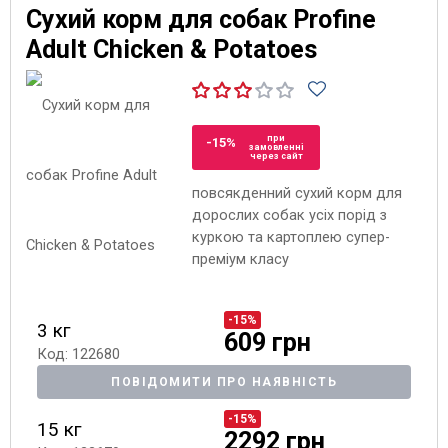
Сухий корм для собак Profine
Adult Chicken & Potatoes
при
-15%
замовленні
через сайт
повсякденний сухий корм для
дорослих собак усіх порід з
куркою та картоплею супер-
преміум класу
-15%
3 кг
609 грн
Код: 122680
ПОВІДОМИТИ ПРО НАЯВНІСТЬ
-15%
15 кг
2292 грн