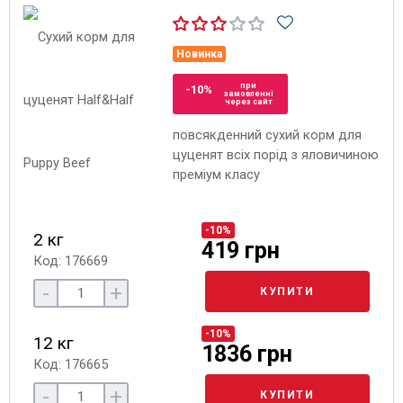
Новинка
при
-10%
замовленні
через сайт
повсякденний сухий корм для
цуценят всіх порід з яловичиною
преміум класу
-10%
2 кг
419 грн
Код: 176669
-
+
КУПИТИ
-10%
12 кг
1836 грн
Код: 176665
-
+
КУПИТИ