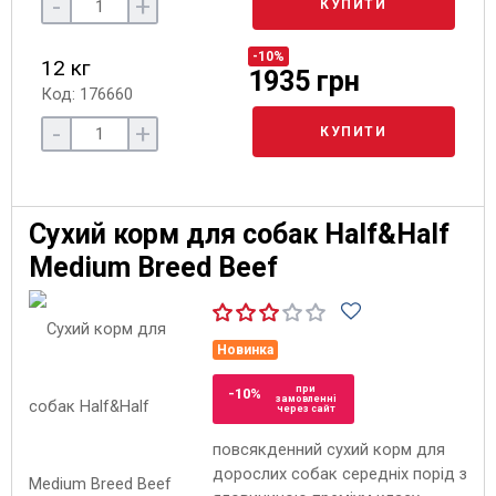
-
+
КУПИТИ
-10%
12 кг
1935 грн
Код: 176660
-
+
КУПИТИ
Сухий корм для собак Half&Half
Medium Breed Beef
Новинка
при
-10%
замовленні
через сайт
повсякденний сухий корм для
дорослих собак середніх порід з