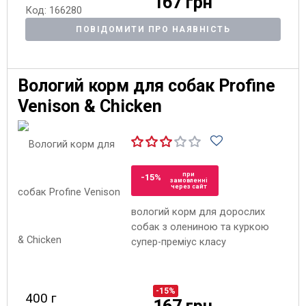
167 грн
Код: 166280
ПОВІДОМИТИ ПРО НАЯВНІСТЬ
Вологий корм для собак Profine
Venison & Chicken
при
-15%
замовленні
через сайт
вологий корм для дорослих
собак з олениною та куркою
супер-преміус класу
-15%
400 г