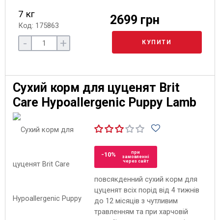
7 кг
2699 грн
Код: 175863
-
+
КУПИТИ
Сухий корм для цуценят Brit
Care Hypoallergenic Puppy Lamb
при
-10%
замовленні
через сайт
повсякденний сухий корм для
цуценят всіх порід від 4 тижнів
до 12 місяців з чутливим
травленням та при харчовій