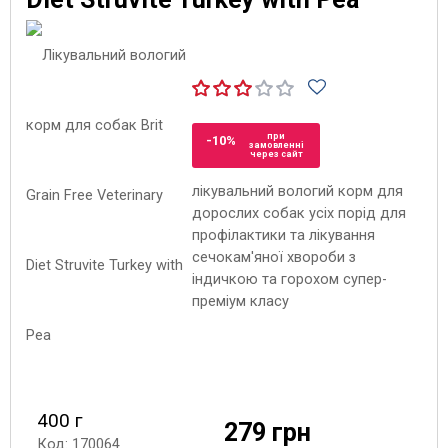
при
-10%
замовленні
через сайт
лікувальний вологий корм для
дорослих собак усіх порід для
профілактики та лікування
сечокам'яної хвороби з
індичкою та горохом супер-
преміум класу
400 г
279 грн
Код: 170064