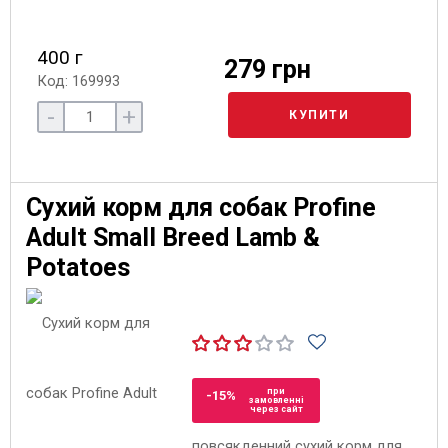
400 г
279 грн
Код: 169993
-
+
КУПИТИ
Сухий корм для собак Profine
Adult Small Breed Lamb &
Potatoes
при
-15%
замовленні
через сайт
повсякденний сухий корм для