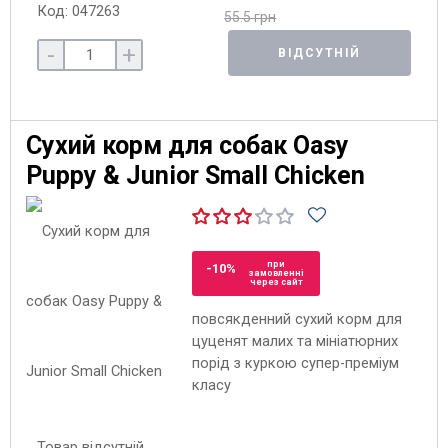
Код: 047263
55.5 грн
-
+
ВІДСУТНІЙ
Сухий корм для собак Oasy
Puppy & Junior Small Chicken
при
-10%
замовленні
через сайт
повсякденний сухий корм для
цуценят малих та мініатюрних
порід з куркою супер-преміум
класу
Товар відсутній