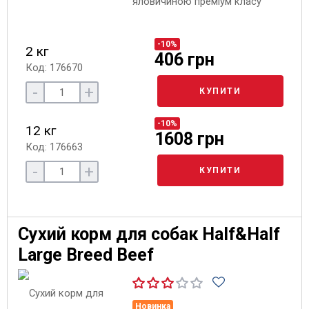
яловичиною преміум класу
-10%
2 кг
406 грн
Код: 176670
-
+
КУПИТИ
-10%
12 кг
1608 грн
Код: 176663
-
+
КУПИТИ
Сухий корм для собак Half&Half
Large Breed Beef
Новинка