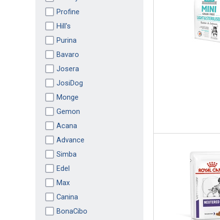
Profine
Hill's
Purina
Bavaro
Josera
JosiDog
Monge
Gemon
Acana
Advance
Simba
Edel
Max
Canina
BonaCibo