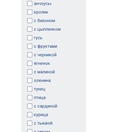
анчоусы
кролик
с бизоном
с цыпленком
гусь
с фруктами
с черникой
ягненок
с малиной
оленина
тунец
птица
с сардиной
курица
с тыквой
с хеком