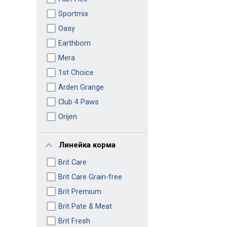
Sportmix
Oasy
Earthborn
Mera
1st Choice
Arden Grange
Club 4 Paws
Orijen
Линейка корма
Brit Care
Brit Care Grain-free
Brit Premium
Brit Pate & Meat
Brit Fresh