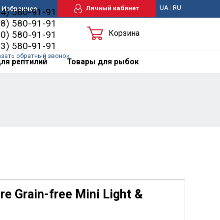
UA
|
RU
Личный кабинет
Избранное
44) 580-91-91
98) 580-91-91
Корзина
50) 580-91-91
63) 580-91-91
азать обратный звонок
ля рептилий
Товары для рыбок
e Grain-free Mini Light &