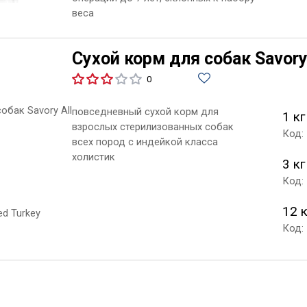
веса
Сухой корм для собак Savory 
0
повседневный сухой корм для
1 кг
взрослых стерилизованных собак
Код:
всех пород с индейкой класса
холистик
3 кг
Код:
12 
Код: