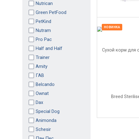
Nutrican
Green PetFood
PetKind
НОВИНКА
Nutram
Pro Pac
Half and Half
Trainer
Amity
ГАВ
Belcando
Ownat
Dax
Special Dog
Animonda
Schesir
Пан Пес