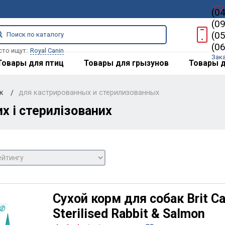
(0
(0
(0
(0
сто ищут:
Royal Canin
Зак
Товары для птиц
Товары для грызунов
Товары д
ак
для кастрированных и стерилизованных
х і стерилізованих
Сухой корм для собак Brit Car
Sterilised Rabbit & Salmon