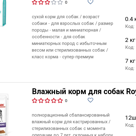
0
сухой корм для собак / возраст
0.4 
собаки - для взрослых собак / размер
Код:
породы - малая и миниатюрная /
особенности - для собак
2 кг
миниатюрных пород с избыточным
Код:
весом или стерилизованных собак /
класс корма - супер-премиум
7 кг
Код:
Влажный корм для собак Roya
0
полнорационный сбалансированный
12ш
влажный корм для кастрированных /
Код:
стерилизованных собак с момента
операции до 7 лет, склонных к набору