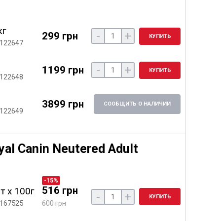
кг
-
+
299 грн
КУПИТЬ
 122647
-
+
1199 грн
КУПИТЬ
 122648
3899 грн
СООБЩИТЬ О НАЛИЧИИ
 122649
l Canin Neutered Adult
-15%
516 грн
т х 100г
-
+
КУПИТЬ
 167525
600 грн