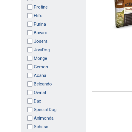
Profine
Hill's
Purina
Bavaro
Josera
JosiDog
Monge
Gemon
Acana
Belcando
Ownat
Dax
Special Dog
Animonda
Schesir