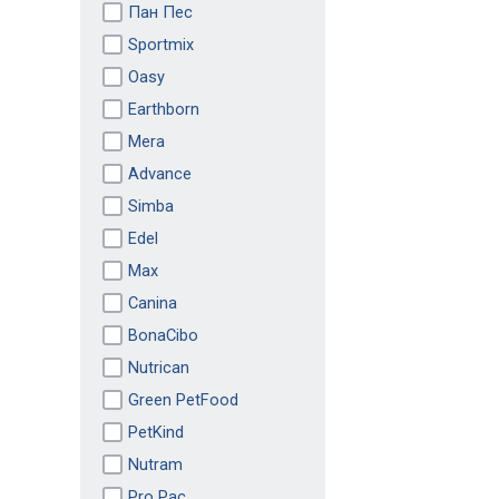
Пан Пес
Sportmix
Oasy
Earthborn
Mera
Advance
Simba
Edel
Max
Canina
BonaCibo
Nutrican
Green PetFood
PetKind
Nutram
Pro Pac