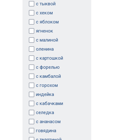
с тыквой
с хеком
с яблоком
ягненок
с малиной
оленина
с картошкой
с форелью
с камбалой
с горохом
индейка
с кабачками
селедка
с ананасом
говядина
с телятиной