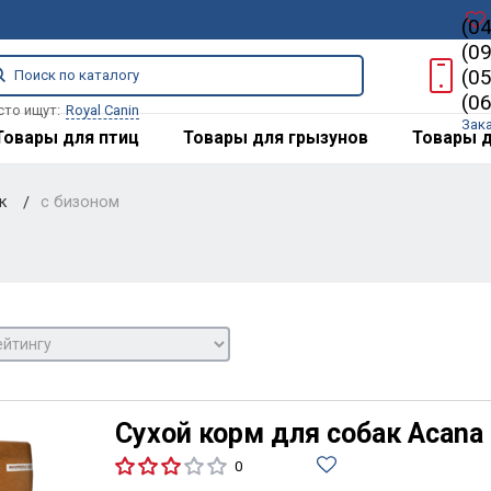
(0
(0
(0
(0
сто ищут:
Royal Canin
Зак
Товары для птиц
Товары для грызунов
Товары д
ак
с бизоном
Сухой корм для собак Acana
0