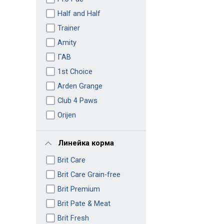
Half and Half
Trainer
Amity
ГАВ
1st Choice
Arden Grange
Club 4 Paws
Orijen
Линейка корма
Brit Care
Brit Care Grain-free
Brit Premium
Brit Pate & Meat
Brit Fresh