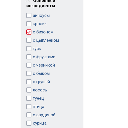
Основные
ингредиенты
анчоусы
кролик
с бизоном
с цыпленком
гусь
с фруктами
с черникой
с быком
с грушей
лосось
тунец
птица
с сардиной
курица