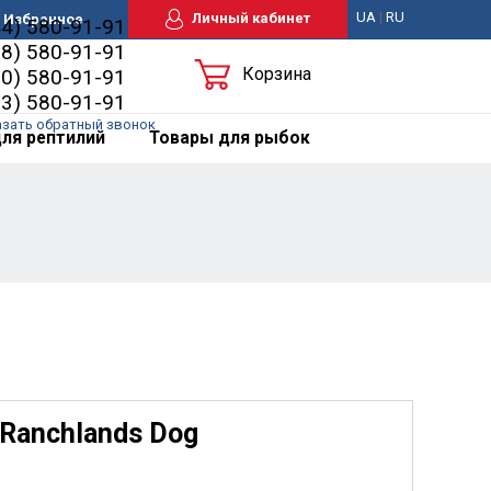
UA
|
RU
Личный кабинет
Избранное
44) 580-91-91
98) 580-91-91
Корзина
50) 580-91-91
63) 580-91-91
азать обратный звонок
ля рептилий
Товары для рыбок
 Ranchlands Dog