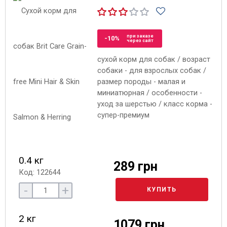
при заказе
-10%
через сайт
сухой корм для собак / возраст
собаки - для взрослых собак /
размер породы - малая и
миниатюрная / особенности -
уход за шерстью / класс корма -
супер-премиум
0.4 кг
289 грн
Код: 122644
-
+
КУПИТЬ
2 кг
1079 грн