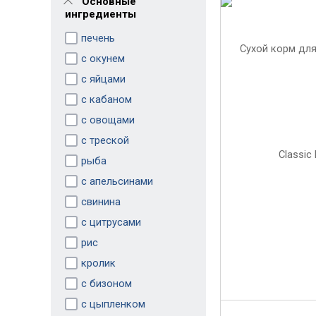
Основные
ингредиенты
печень
с окунем
с яйцами
с кабаном
с овощами
с треской
рыба
с апельсинами
свинина
с цитрусами
рис
кролик
с бизоном
с цыпленком