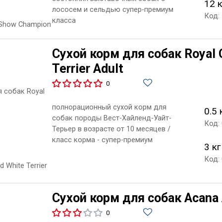
12 
лососем и сельдью супер-премиум
Код:
класса
Сухой корм для собак Royal 
Terrier Adult
0
полнорационный сухой корм для
0.5 
собак породы Вест-Хайленд-Уайт-
Код:
Терьер в возрасте от 10 месяцев /
класс корма - супер-премиум
3 кг
Код:
Сухой корм для собак Acana 
0