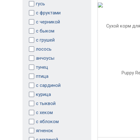
гусь
с фруктами
с черникой
с быком
с грушей
лосось
анчоусы
тунец
птица
с сардиной
курица
с тыквой
с хеком
с яблоком
ягненок
с малиной