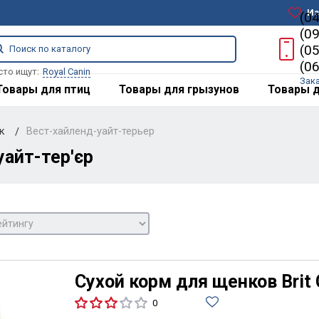
Из
(0
(0
(0
(0
сто ищут:
Royal Canin
Зак
Товары для птиц
Товары для грызунов
Товары д
ак
Вест-хайленд-уайт-терьер
уайт-тер'єр
Сухой корм для щенков Brit 
0