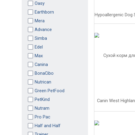
Oasy
Earthborn
Mera
Advance
Simba
Edel
Max
Canina
BonaCibo
Nutrican
Green PetFood
PetKind
Nutram
Pro Pac
Half and Half
Trainer