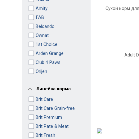
Amity
ГАВ
Belcando
Ownat
1st Choice
Arden Grange
Club 4 Paws
Orijen
Линейка корма
Brit Care
Brit Care Grain-free
Brit Premium
Brit Pate & Meat
Brit Fresh