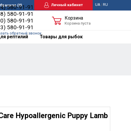
UA
|
RU
Личный кабинет
бранное
(0)
44) 580-91-91
98) 580-91-91
Корзина
50) 580-91-91
Корзина пуста
63) 580-91-91
азать обратный звонок
ля рептилий
Товары для рыбок
Care Hypoallergenic Puppy Lamb