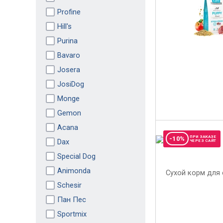
Profine
Hill's
Purina
Bavaro
Josera
JosiDog
Monge
Gemon
Acana
ПРИ ЗАКАЗЕ
-10%
Dax
ЧЕРЕЗ САЙТ
Special Dog
Animonda
Schesir
Пан Пес
Sportmix