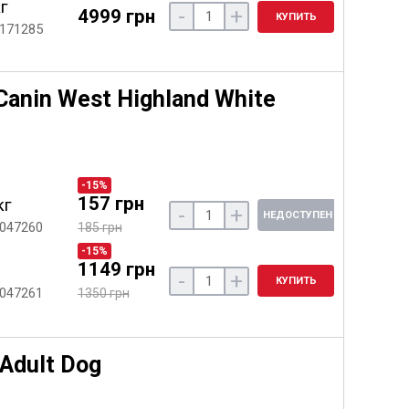
кг
-
+
4999 грн
КУПИТЬ
 171285
Canin West Highland White
-15%
157 грн
кг
-
+
НЕДОСТУПЕН
 047260
185 грн
-15%
1149 грн
-
+
КУПИТЬ
 047261
1350 грн
Adult Dog