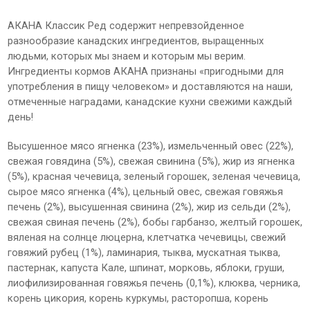
АКАНА Классик Ред содержит непревзойденное
разнообразие канадских ингредиентов, выращенных
людьми, которых мы знаем и которым мы верим.
Ингредиенты кормов АКАНА признаны «пригодными для
употребления в пищу человеком» и доставляются на наши,
отмеченные наградами, канадские кухни свежими каждый
день!
Высушенное мясо ягненка (23%), измельченный овес (22%),
свежая говядина (5%), свежая свинина (5%), жир из ягненка
(5%), красная чечевица, зеленый горошек, зеленая чечевица,
сырое мясо ягненка (4%), цельный овес, свежая говяжья
печень (2%), высушенная свинина (2%), жир из сельди (2%),
свежая свиная печень (2%), бобы гарбанзо, желтый горошек,
вяленая на солнце люцерна, клетчатка чечевицы, свежий
говяжий рубец (1%), ламинария, тыква, мускатная тыква,
пастернак, капуста Кале, шпинат, морковь, яблоки, груши,
лиофилизированная говяжья печень (0,1%), клюква, черника,
корень цикория, корень куркумы, расторопша, корень