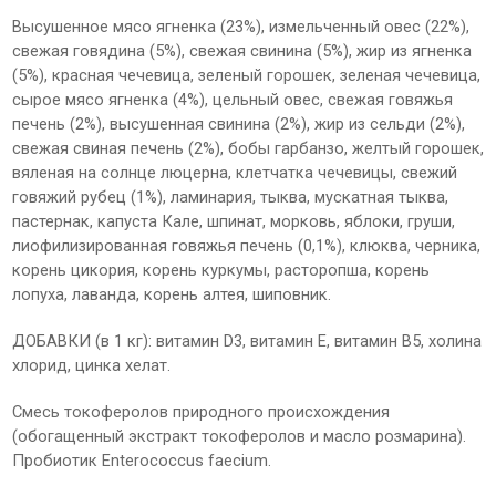
Высушенное мясо ягненка (23%), измельченный овес (22%),
свежая говядина (5%), свежая свинина (5%), жир из ягненка
(5%), красная чечевица, зеленый горошек, зеленая чечевица,
сырое мясо ягненка (4%), цельный овес, свежая говяжья
печень (2%), высушенная свинина (2%), жир из сельди (2%),
свежая свиная печень (2%), бобы гарбанзо, желтый горошек,
вяленая на солнце люцерна, клетчатка чечевицы, свежий
говяжий рубец (1%), ламинария, тыква, мускатная тыква,
пастернак, капуста Кале, шпинат, морковь, яблоки, груши,
лиофилизированная говяжья печень (0,1%), клюква, черника,
корень цикория, корень куркумы, расторопша, корень
лопуха, лаванда, корень алтея, шиповник.
ДОБАВКИ (в 1 кг): витамин D3, витамин E, витамин B5, холина
хлорид, цинка хелат.
Смесь токоферолов природного происхождения
(обогащенный экстракт токоферолов и масло розмарина).
Пробиотик Enterococcus faecium.