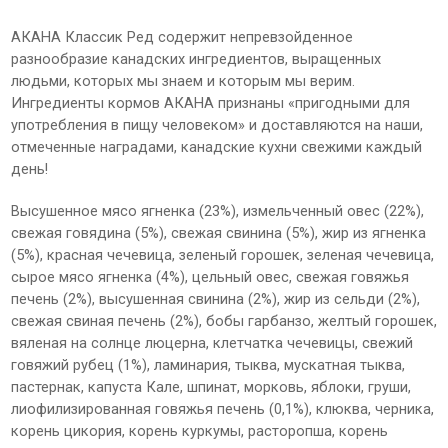
АКАНА Классик Ред содержит непревзойденное
разнообразие канадских ингредиентов, выращенных
людьми, которых мы знаем и которым мы верим.
Ингредиенты кормов АКАНА признаны «пригодными для
употребления в пищу человеком» и доставляются на наши,
отмеченные наградами, канадские кухни свежими каждый
день!
Высушенное мясо ягненка (23%), измельченный овес (22%),
свежая говядина (5%), свежая свинина (5%), жир из ягненка
(5%), красная чечевица, зеленый горошек, зеленая чечевица,
сырое мясо ягненка (4%), цельный овес, свежая говяжья
печень (2%), высушенная свинина (2%), жир из сельди (2%),
свежая свиная печень (2%), бобы гарбанзо, желтый горошек,
вяленая на солнце люцерна, клетчатка чечевицы, свежий
говяжий рубец (1%), ламинария, тыква, мускатная тыква,
пастернак, капуста Кале, шпинат, морковь, яблоки, груши,
лиофилизированная говяжья печень (0,1%), клюква, черника,
корень цикория, корень куркумы, расторопша, корень