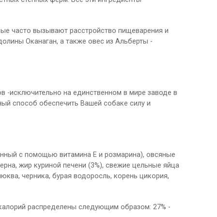
торые часто вызывают расстройство пищеварения и
олины Оканаган, а также овес из Альберты -
ов -исключительно на единственном в мире заводе в
ный способ обеспечить Вашей собаке силу и
ненный с помощью витамина Е и розмарина), овсяные
ерна, жир куриной печени (3%), свежие цельные яйца
клюква, черника, бурая водоросль, корень цикория,
ом калорий распределены следующим образом: 27% -