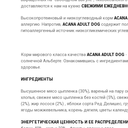
доставляются к нам на кухню
СВЕЖИМИ ЕЖЕДНЕВН
Высокопротеиновый и низкоуглеводный корм
ACANA
аллергию. Напротив,
ACANA ADULT DOG
содержит пол
гипоаллергенный источник низкогликемических угле
Корм мирового класса качества
ACANA ADULT DOG
-
солнечной Альберте. Ознакомившись с ингредиентами
здоровье.
ИНГРЕДИЕНТЫ
Высушенное мясо цыпленка (30%), вареный на пару ов
хлопья, свежее мясо цыпленка без костей (5%), свеж
(2%), жир лосося (2%) , яблоки сорта Ред Делишес, гр
ягоды можжевельника, корень дягиля, цветы календу
ЭНЕРГЕТИЧЕСКАЯ ЦЕННОСТЬ И ЕЕ РАСПРЕДЕЛЕН