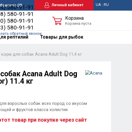
UA
|
RU
Личный кабинет
бранное
(0)
44) 580-91-91
98) 580-91-91
Корзина
50) 580-91-91
Корзина пуста
63) 580-91-91
азать обратный звонок
ля рептилий
Товары для рыбок
 корм для собак Acana Adult Dog 11,4 кг
собак Acana Adult Dog
г) 11.4 кг
для взрослых собак всех пород со вкусом
вощей и фруктов класса холистик
этот товар при покупке через сайт