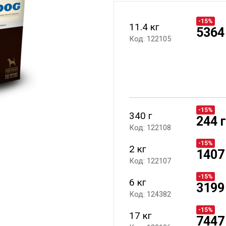
-15%
11.4 кг
5364
Код: 122105
-15%
340 г
244 
Код: 122108
-15%
2 кг
1407
Код: 122107
-15%
6 кг
3199
Код: 124382
-15%
17 кг
7447