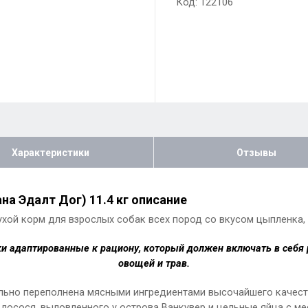
Код: 122106
Характеристики
Отзывы
на Эдалт Дог) 11.4 кг описание
ухой корм для взрослых собак всех пород со вкусом цыпленка,
ски адаптированные к рациону, который должен включать в себя
овощей и трав.
ьно переполнена мясными ингредиентами высочайшего качеств
лосося, выловленного у острова Ванкувер и цельные яйца с ме