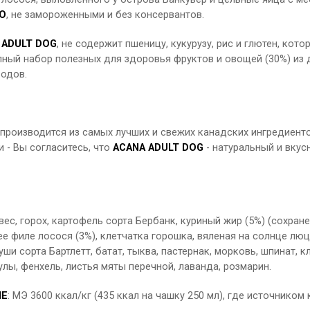
О
, не замороженными и без консервантов.
 ADULT DOG
, не содержит пшеницу, кукурузу, рис и глютен, ко
ный набор полезных для здоровья фруктов и овощей (30%) из д
водов.
 производится из самых лучших и свежих канадских ингредиент
 - Вы согласитесь, что
ACANA ADULT DOG
- натуральный и вкус
ес, горох, картофель сорта Бербанк, куриный жир (5%) (сохра
ее филе лосося (3%), клетчатка горошка, вяленая на солнце люц
уши сорта Бартлетт, батат, тыква, пастернак, морковь, шпинат, 
лы, фенхель, листья мяты перечной, лаванда, розмарин.
ИЕ
: МЭ 3600 ккал/кг (435 ккал на чашку 250 мл), где источник