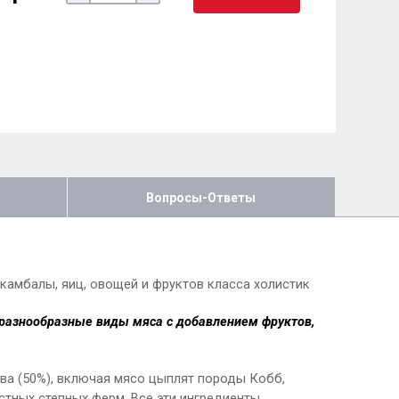
Вопросы-Ответы
 камбалы, яиц, овощей и фруктов класса холистик
 разнообразные виды мяса с добавлением фруктов,
а (50%), включая мясо цыплят породы Кобб,
стных степных ферм. Все эти ингредиенты