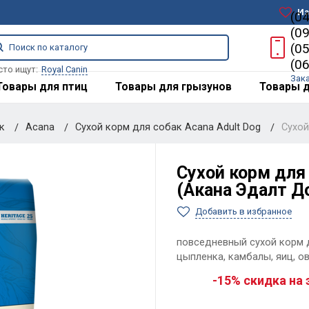
Из
(0
(0
(0
(0
сто ищут:
Royal Canin
Зак
Товары для птиц
Товары для грызунов
Товары д
ак
Acana
Сухой корм для собак Acana Adult Dog
Сухой
Сухой корм для 
(Акана Эдалт До
Добавить в избранное
повседневный сухой корм 
цыпленка, камбалы, яиц, о
-15% скидка на 