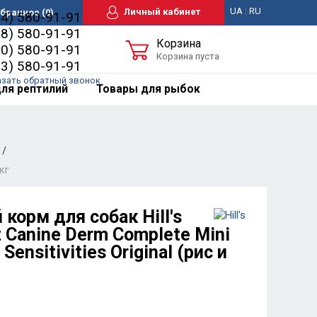
UA
|
RU
Личный кабинет
бранное
(0)
44) 580-91-91
98) 580-91-91
Корзина
50) 580-91-91
Корзина пуста
63) 580-91-91
азать обратный звонок
ля рептилий
Товары для рыбок
кг
корм для собак Hill's
t Canine Derm Complete Mini
Sensitivities Original (рис и