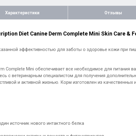
Характеристики
Отзывы
ption Diet Canine Derm Complete Mini Skin Care & Foo
казанной эффективностью для заботы о здоровье кожи при пищ
 Derm Complete Mini обеспечивает все необходимое для питания 
сь с ветеринарным специалистом для получения дополнительной 
стливой и активной жизнью. Корм изготовлен из качественных 
один источник нового интактного белка
иологически активных веществ и фитонутриентов