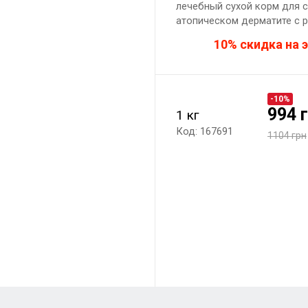
лечебный сухой корм для с
атопическом дерматите с р
10% скидка на э
-10%
994 
1 кг
Код: 167691
1104 грн