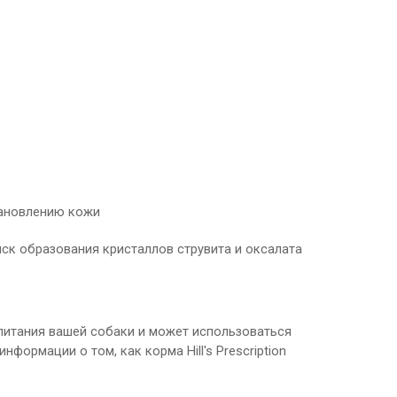
тановлению кожи
ск образования кристаллов струвита и оксалата
я питания вашей собаки и может использоваться
ормации о том, как корма Hill's Prescription