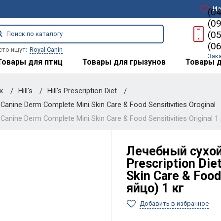
Из
(0
(0
(0
(0
сто ищут:
Royal Canin
Зак
Товары для птиц
Товары для грызунов
Товары д
ак
Hill's
Hill's Prescription Diet
Canine Derm Complete Mini Skin Care & Food Sensitivities Oroginal
anine Derm Complete Mini Skin Care & Food Sensitivities Original 1 
Лечебный сухой 
Prescription Die
Skin Care & Food 
яйцо) 1 кг
Добавить в избранное