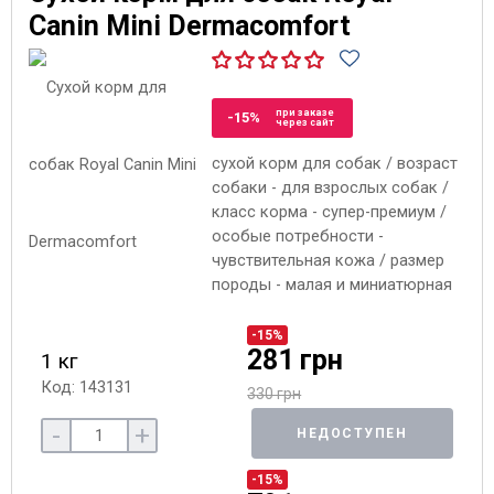
Canin Mini Dermacomfort
при заказе
-15%
через сайт
сухой корм для собак / возраст
собаки - для взрослых собак /
класс корма - супер-премиум /
особые потребности -
чувствительная кожа / размер
породы - малая и миниатюрная
-15%
281 грн
1 кг
Код: 143131
330 грн
-
+
НЕДОСТУПЕН
-15%