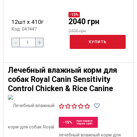
-15%
2040 грн
12шт х 410г
Код: 047447
2400 грн
-
+
КУПИТЬ
Лечебный влажный корм для
собак Royal Canin Sensitivity
Control Chicken & Rice Canine
при заказе
-15%
через сайт
лечебный влажный корм для