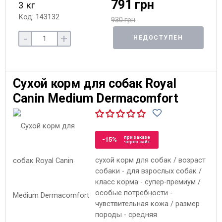
791 грн
3 кг
Код: 143132
930 грн
-
+
НЕДОСТУПЕН
Сухой корм для собак Royal
Canin Medium Dermacomfort
при заказе
-15%
через сайт
сухой корм для собак / возраст
собаки - для взрослых собак /
класс корма - супер-премиум /
особые потребности -
чувствительная кожа / размер
породы - средняя