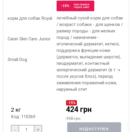
при заказе
-15%
через сайт
лечебный сухой корм для собак
/ возраст собаки - для щенков /
размер породы - для мелких
пород / назначение -
атопический дерматит, ихтиоз,
поддержка функции кожи
(дерматоз, выпадение шерсти),
пиодерматит, контактный
аллергический дерматит (в т. ч.
после укусов блох), период
заживления поражений кожи,
наружный отит
-15%
424 грн
2 кг
Код: 110369
498 грн
-
+
НЕДОСТУПЕН