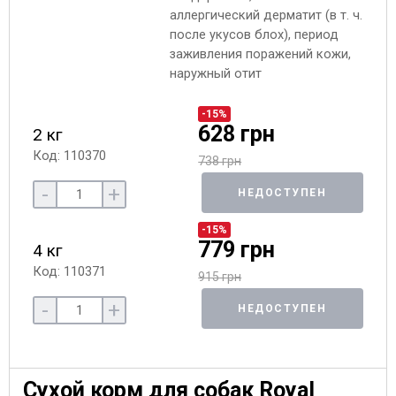
аллергический дерматит (в т. ч.
после укусов блох), период
заживления поражений кожи,
наружный отит
-15%
628 грн
2 кг
Код: 110370
738 грн
-
+
НЕДОСТУПЕН
-15%
779 грн
4 кг
Код: 110371
915 грн
-
+
НЕДОСТУПЕН
Сухой корм для собак Royal