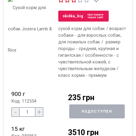
при заказе
skidka_big
через сайт
сухой корм для собак / возраст
собаки - для взрослых собак,
для пожилых собак / размер
породы - средняя, крупная и
гигантская / особенности - с
чувствительной кожей, с
чувствительным желудком /
класс корма - премиум
900 г
235 грн
Код: 112554
-
+
НЕДОСТУПЕН
15 кг
3510 грн