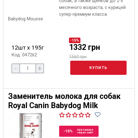
собак, а также щенков до 2-х
месячного возраста, с курицей
супер-премиум класса
-15%
1332 грн
12шт х 195г
Код: 047262
1560 грн
-
+
КУПИТЬ
Заменитель молока для собак
Royal Canin Babydog Milk
при заказе
-15%
через сайт