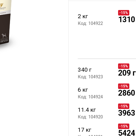
-15%
2 кг
1310
Код: 104922
-15%
340 г
209 
Код: 104923
-15%
6 кг
2860
Код: 104924
-15%
11.4 кг
3963
Код: 104920
-15%
17 кг
5424