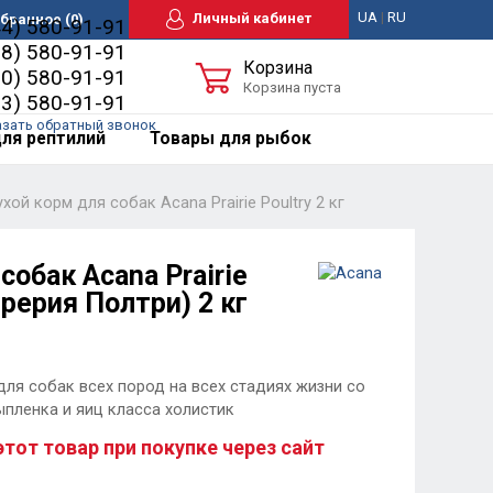
UA
|
RU
Личный кабинет
бранное
(0)
44) 580-91-91
98) 580-91-91
Корзина
50) 580-91-91
Корзина пуста
63) 580-91-91
азать обратный звонок
ля рептилий
Товары для рыбок
ухой корм для собак Acana Prairie Poultry 2 кг
собак Acana Prairie
Прерия Полтри) 2 кг
ля собак всех пород на всех стадиях жизни со
ыпленка и яиц класса холистик
этот товар при покупке через сайт