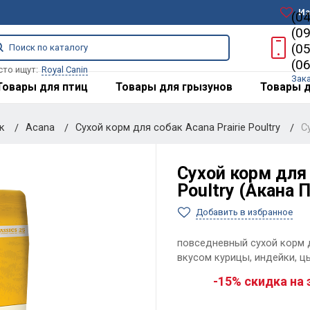
Из
(0
(0
(0
(0
сто ищут:
Royal Canin
Зак
Товары для птиц
Товары для грызунов
Товары д
ак
Acana
Сухой корм для собак Acana Prairie Poultry
С
Сухой корм для 
Poultry (Акана 
Добавить в избранное
повседневный сухой корм д
вкусом курицы, индейки, ц
-15% скидка на 