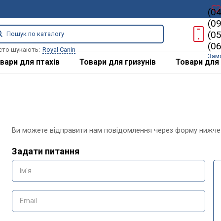
(0
(0
(0
(0
сто шукають:
Royal Canin
Зам
вари для птахів
Товари для гризунів
Товари для 
Ви можете відправити нам повідомлення через форму нижче
Задати питання