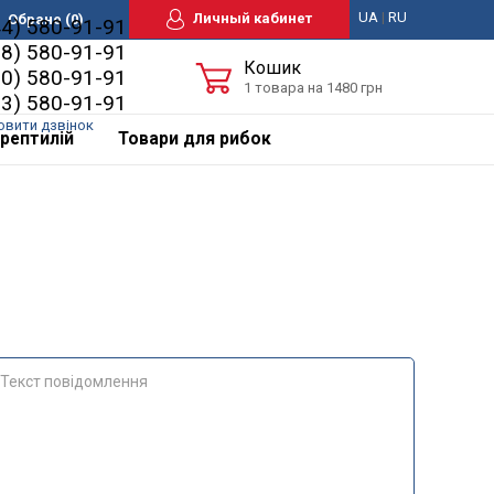
UA
|
RU
Личный кабинет
Обране
(0)
44) 580-91-91
98) 580-91-91
Кошик
50) 580-91-91
1 товара на 1480 грн
63) 580-91-91
овити дзвінок
рептилій
Товари для рибок