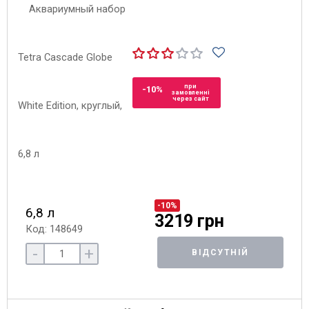
при
-10%
замовленні
через сайт
-10%
6,8 л
3219 грн
Код: 148649
-
+
ВІДСУТНІЙ