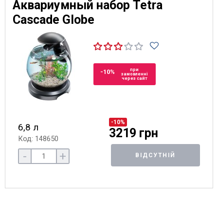
Аквариумный набор Tetra
Cascade Globe
при
-10%
замовленні
через сайт
-10%
6,8 л
3219 грн
Код: 148650
-
+
ВІДСУТНІЙ