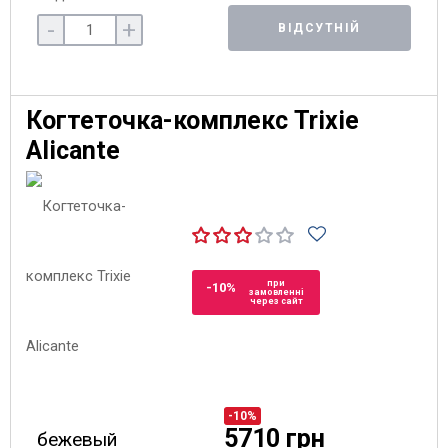
-
+
ВІДСУТНІЙ
Когтеточка-комплекс Trixie
Alicante
при
-10%
замовленні
через сайт
-10%
5710 грн
бежевый