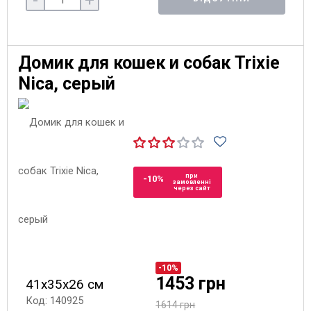
-
+
Домик для кошек и собак Trixie
Nica, серый
при
-10%
замовленні
через сайт
-10%
1453 грн
41х35х26 см
Код: 140925
1614 грн