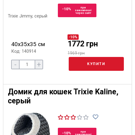
при
-10%
замовленні
через сайт
-10%
1772 грн
40х35х35 см
Код: 140914
1969 грн
-
+
КУПИТИ
Домик для кошек Trixie Kaline,
серый
при
-10%
замовленні