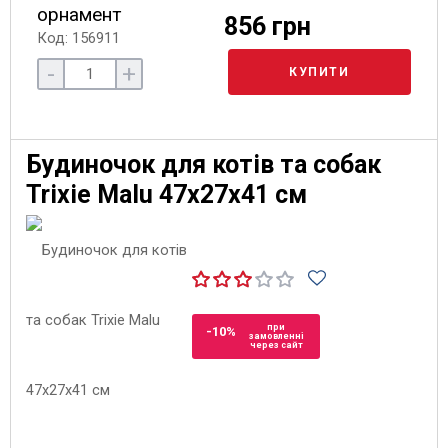
орнамент
856 грн
Код: 156911
-
+
КУПИТИ
Будиночок для котів та собак
Trixie Malu 47х27х41 см
при
-10%
замовленні
через сайт