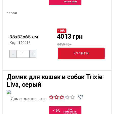
через сайт
-10%
4013 грн
35х33х65 см
Код: 140918
4459 грн
-
+
КУПИТИ
Домик для кошек и собак Trixie
Liva, серый
при
-10%
замовленні