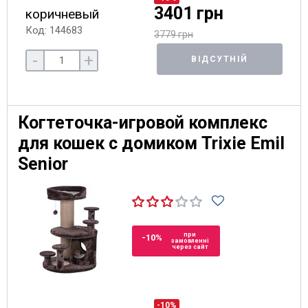
3401 грн
коричневый
Код: 144683
3779 грн
-
+
ВІДСУТНІЙ
Когтеточка-игровой комплекс
для кошек с домиком Trixie Emil
Senior
при
-10%
замовленні
через сайт
-10%