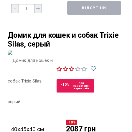
-
+
ВІДСУТНІЙ
Домик для кошек и собак Trixie
Silas, серый
при
-10%
замовленні
через сайт
-10%
2087 грн
40х45х40 см