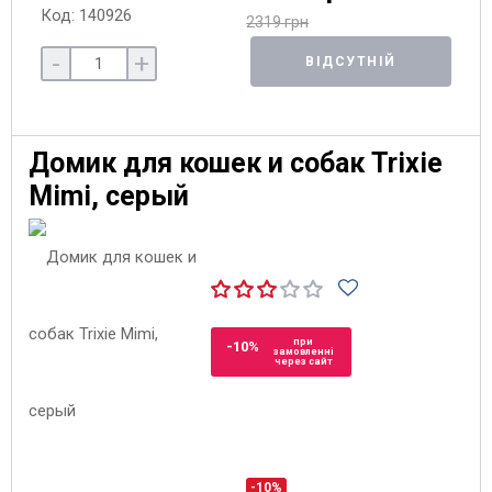
Код: 140926
2319 грн
-
+
ВІДСУТНІЙ
Домик для кошек и собак Trixie
Mimi, серый
при
-10%
замовленні
через сайт
-10%