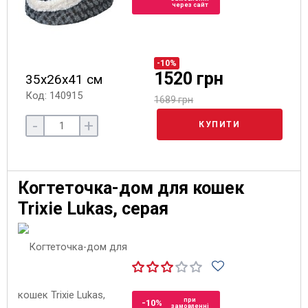
через сайт
-10%
1520 грн
35х26х41 см
Код: 140915
1689 грн
-
+
КУПИТИ
Когтеточка-дом для кошек
Trixie Lukas, серая
при
-10%
замовленні