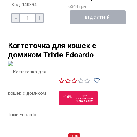
Код: 140394
6344 грн
-
+
ВІДСУТНІЙ
Когтеточка для кошек с
домиком Trixie Edoardo
при
-10%
замовленні
через сайт
-10%