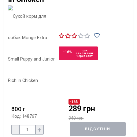
при
-16%
замовленні
через сайт
-16%
289 грн
800 г
Код: 148767
340 грн
-
+
ВІДСУТНІЙ