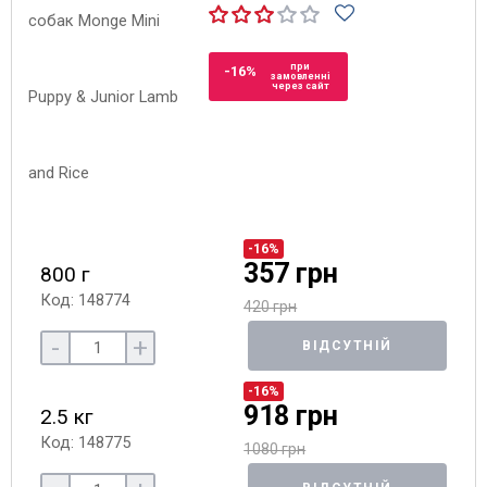
при
-16%
замовленні
через сайт
-16%
357 грн
800 г
Код: 148774
420 грн
-
+
ВІДСУТНІЙ
-16%
918 грн
2.5 кг
Код: 148775
1080 грн