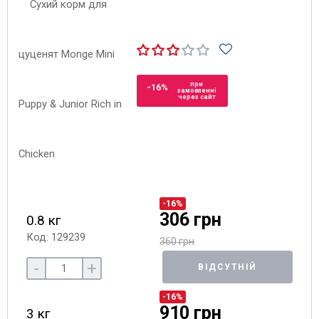
при
-16%
замовленні
через сайт
-16%
306 грн
0.8 кг
Код: 129239
360 грн
-
+
ВІДСУТНІЙ
-16%
910 грн
3 кг