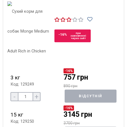
при
-16%
замовленні
через сайт
-16%
757 грн
3 кг
Код: 129249
890 грн
-
+
ВІДСУТНІЙ
-16%
3145 грн
15 кг
Код: 129250
3700 грн