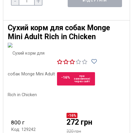
-
+
ВІДСУТНІЙ
Сухий корм для собак Monge
Mini Adult Rich in Chicken
при
-16%
замовленні
через сайт
-16%
272 грн
800 г
Код: 129242
320 грн