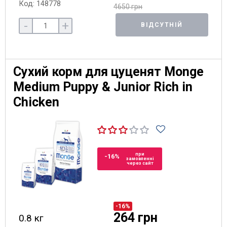
Код: 148778
4650 грн
-
+
ВІДСУТНІЙ
Сухий корм для цуценят Monge
Medium Puppy & Junior Rich in
Chicken
при
-16%
замовленні
через сайт
-16%
264 грн
0.8 кг