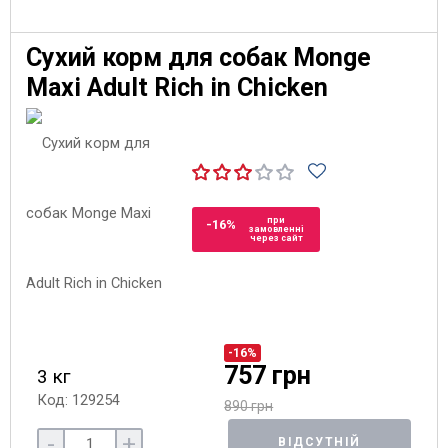
Сухий корм для собак Monge
Maxi Adult Rich in Chicken
при
-16%
замовленні
через сайт
-16%
757 грн
3 кг
Код: 129254
890 грн
-
+
ВІДСУТНІЙ