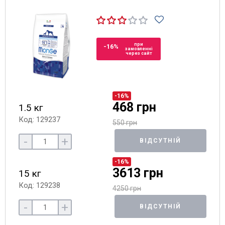
при
-16%
замовленні
через сайт
-16%
468 грн
1.5 кг
Код: 129237
550 грн
-
+
ВІДСУТНІЙ
-16%
3613 грн
15 кг
Код: 129238
4250 грн
-
+
ВІДСУТНІЙ