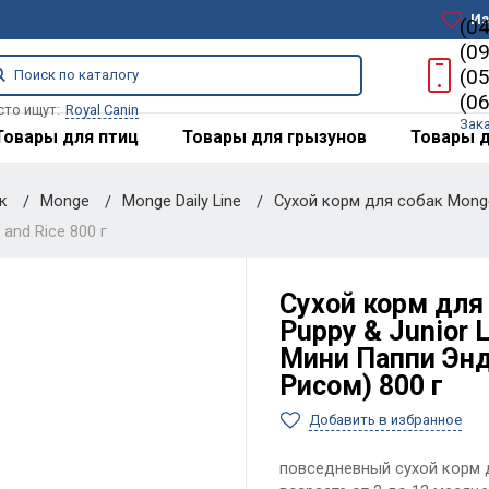
Из
(0
(0
(0
(0
сто ищут:
Royal Canin
Зак
Товары для птиц
Товары для грызунов
Товары д
ак
Monge
Monge Daily Line
Сухой корм для собак Monge 
and Rice 800 г
Сухой корм для
Puppy & Junior 
Мини Паппи Энд
Рисом) 800 г
Добавить в избранное
повседневный сухой корм 