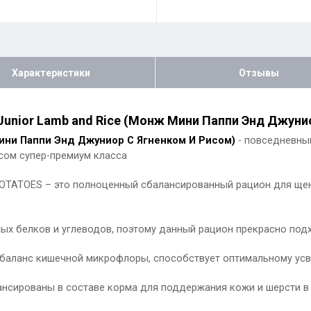
Характеристики
Отзывы
Junior Lamb and Rice (Монж Мини Паппи Энд Джунио
Мини Паппи Энд Джуниор С Ягненком И Рисом)
- повседневны
исом супер-премиум класса
POTATOES – это полноценный сбалансированный рацион для щен
мых белков и углеводов, поэтому данный рацион прекрасно под
й баланс кишечной микрофлоры, способствует оптимальному ус
ансированы в составе корма для поддержания кожи и шерсти в