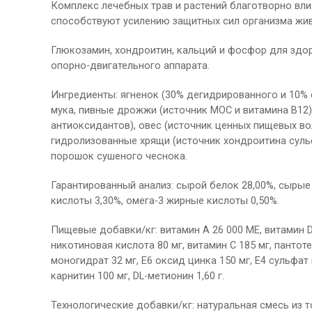
Комплекс лечебных трав и растений благотворно вли
способствуют усилению защитных сил организма жив
Глюкозамин, хондроитин, кальций и фосфор для здо
опорно-двигательного аппарата.
Ингредиенты: ягненок (30% дегидрированного и 10% с
мука, пивные дрожжи (источник МОС и витамина B12
антиоксидантов), овес (источник ценных пищевых во
гидролизованные хрящи (источник хондроитина сульф
порошок сушеного чеснока.
Гарантированный анализ: сырой белок 28,00%, сырые 
кислоты 3,30%, омега-3 жирные кислоты 0,50%.
Пищевые добавки/кг: витамин А 26 000 МЕ, витамин D3 
никотиновая кислота 80 мг, витамин С 185 мг, пантоте
моногидрат 32 мг, Е6 оксид цинка 150 мг, Е4 сульфат 
карнитин 100 мг, DL-метионин 1,60 г.
Технологические добавки/кг: натуральная смесь из 