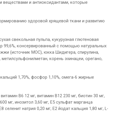
ми веществами и антиоксидантами, которые
формированию здоровой хрящевой ткани и развитию
сухая свекольная пульпа, кукурузная глютеновая
ир 99,6%, консервированный с помощью натуральных
ожжи (источник МОС), юкка Шидигера, спирулина,
 метилсульфонилметан, корень эхинацеи, орегано,
 кальций 1,70%, фосфор 1,10%, омега-6 жирные
витамин В6 12 мг, витамин В12 230 мг, биотин 30 мг,
600 мг, инозитол 3,60 мг, Е5 сульфат марганца
 селенит натрия 0,20 мг, Е2 йодат кальция 1,80 мг, L-