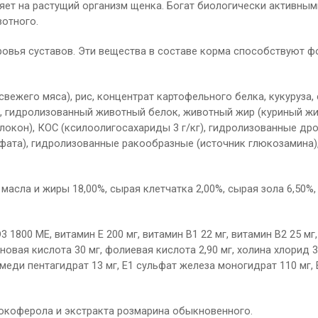
яет на растущий организм щенка. Богат биологически активны
отного.
ровья суставов. Эти вещества в составе корма способствуют 
вежего мяса), рис, концентрат картофельного белка, кукуруза, 
), гидролизованный животный белок, животный жир (куриный ж
локон), КОС (ксилоолигосахариды 3 г/кг), гидролизованные др
ата), гидролизованные ракообразные (источник глюкозамина),
масла и жиры 18,00%, сырая клетчатка 2,00%, сырая зола 6,50%,
1800 МЕ, витамин Е 200 мг, витамин В1 22 мг, витамин В2 25 мг, 
новая кислота 30 мг, фолиевая кислота 2,90 мг, холина хлорид 3
меди пентагидрат 13 мг, Е1 сульфат железа моногидрат 110 мг, Е8
токоферола и экстракта розмарина обыкновенного.