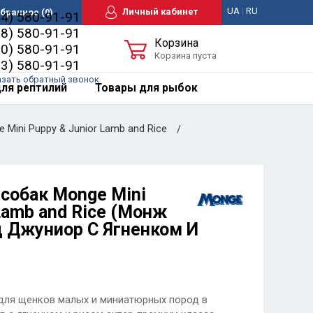
UA
|
RU
Личный кабинет
бранное
(0)
44) 580-91-91
98) 580-91-91
Корзина
50) 580-91-91
Корзина пуста
63) 580-91-91
азать обратный звонок
ля рептилий
Товары для рыбок
Mini Puppy & Junior Lamb and Rice
 собак Monge Mini
Lamb and Rice (Монж
 Джуниор С Ягненком И
для щенков малых и миниатюрных пород в