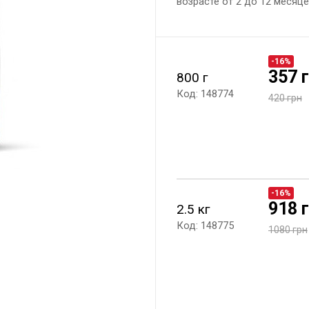
возрасте от 2 до 12 месяц
-16%
357 
800 г
Код: 148774
420 грн
-16%
918 
2.5 кг
Код: 148775
1080 грн