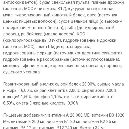
антиоксидантов), сухая свекольная пульпа, пивные дрожжи
(источник МОС и витамина B12), кукурузная глютеновая
мука, гидролизованный животный белок, овес (источник
ценных пищевых волокон), сухое цельное яйцо (с высоким
содержанием ценных белков), рыба (дегидрированный
лосось), рыбий жир (масло лосося), КОС
(ксилоолигосахариды 3 г/кг), гидролизованные дрожжи
(источник МОС), юкка Шидигера, спирулина,
гидролизованные хрящи (источник хондроитина сульфата),
гидролизованные ракообразные (источник глюкозамина),
метилсульфонилметан, корень эхинацеи, орегано, порошок
сушеного чеснока.
Гарантированный анализ:
сырой белок 28,00%, сырые масла
и жиры 16,00%, сырая клетчатка 2,00%, сырая зола 7,00%,
кальций 1,50%, фосфор 1,10%, омега-6 жирные кислоты
6,50%, омега-3 жирные кислоты 0,90%.
Пищевые добавки/кг:
витамин А 26 000 МЕ, витамин D3 1820
МЕ, витамин Е 200 мг, витамин В1 20 мг, витамин В2 25 мг,
витамин В6 12 мг, витамин В12 240 мг, биотин 32 мг,