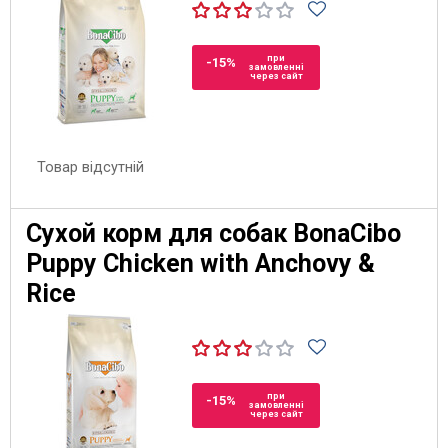
при
-15%
замовленні
через сайт
Товар відсутній
Сухой корм для собак BonaCibo
Puppy Chicken with Anchovy &
Rice
при
-15%
замовленні
через сайт