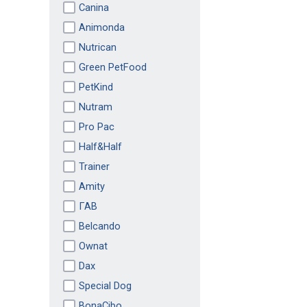
Canina
Animonda
Nutrican
Green PetFood
PetKind
Nutram
Pro Pac
Half&Half
Trainer
Amity
ГАВ
Belcando
Ownat
Dax
Special Dog
BonaCibo