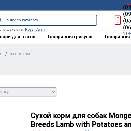
(0
(0
(0
(0
сто шукають:
Royal Canin
Зам
вари для птахів
Товари для гризунів
Товари для 
к
з горохом
Сухой корм для собак Monge B
Breeds Lamb with Potatoes a