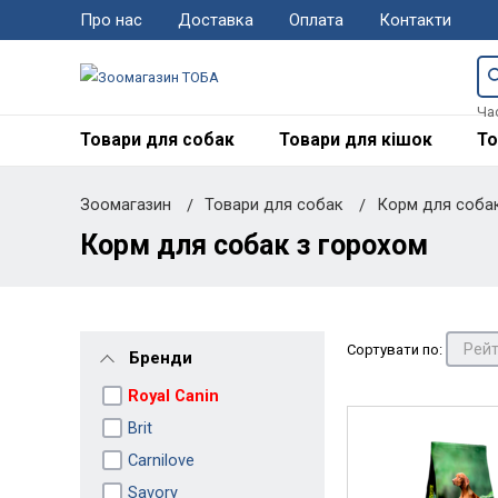
Про нас
Доставка
Оплата
Контакти
Ча
Товари для собак
Товари для кішок
То
Зоомагазин
Товари для собак
Корм для соба
Корм для собак з горохом
Сортувати по:
Бренди
Royal Canin
Brit
Carnilove
Savory