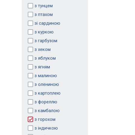
з тунцем
з птахом
зі сардиною
з куркою
з гарбузом
з хеком
з яблуком
з ягням
з малиною
з олениною
з картоплею
з фореллю
з камбалою
з горохом
з індичкою