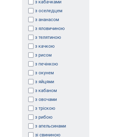
з кабачками
з оселедцем
з ананасом
з яловичиною
з телятиною
з качкою
з рисом
з печінкою
з окунем
з яйцями
з кабаном
з овочами
з тріскою
з рибою
з апельсинами
зі свининою