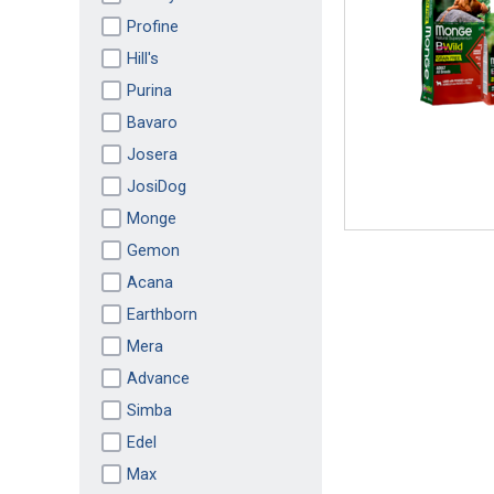
Profine
Hill's
Purina
Bavaro
Josera
JosiDog
Monge
Gemon
Acana
Earthborn
Mera
Advance
Simba
Edel
Max