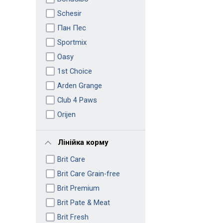
Schesir
Пан Пес
Sportmix
Oasy
1st Choice
Arden Grange
Club 4 Paws
Orijen
Лінійка корму
Brit Care
Brit Care Grain-free
Brit Premium
Brit Pate & Meat
Brit Fresh