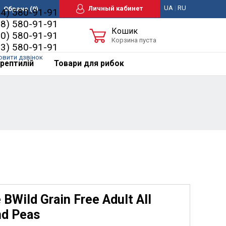
UA
|
RU
Личный кабинет
Обране
(0)
44) 580-91-91
98) 580-91-91
Кошик
50) 580-91-91
Корзина пуста
63) 580-91-91
овити дзвінок
рептилій
Товари для рибок
Wild Grain Free Adult All
nd Peas