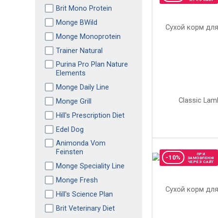
Brit Mono Protein
Monge BWild
Monge Monoprotein
Trainer Natural
Purina Pro Plan Nature
Elements
Monge Daily Line
Monge Grill
Hill's Prescription Diet
Edel Dog
Animonda Vom
Feinsten
ПРИ
-10%
ЗАМОВЛЕННІ
ЧЕРЕЗ САЙТ
Monge Speciality Line
Monge Fresh
Hill's Science Plan
Brit Veterinary Diet