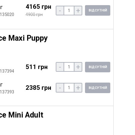
4165 грн
кг
-
+
ВІДСУТНІЙ
 135020
4900 грн
ce Maxi Puppy
-
+
511 грн
ВІДСУТНІЙ
 137394
кг
-
+
2385 грн
ВІДСУТНІЙ
 137393
e Mini Adult