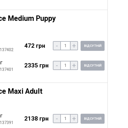
ce Medium Puppy
-
+
472 грн
ВІДСУТНІЙ
 137402
кг
-
+
2335 грн
ВІДСУТНІЙ
 137401
e Maxi Adult
кг
-
+
2138 грн
ВІДСУТНІЙ
 137391