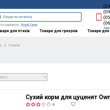
(0
(0
(0
(0
сто шукають:
Royal Canin
Зам
вари для птахів
Товари для гризунів
Товари для 
к
Іспанія
Сухий корм для цуценят Owna
0