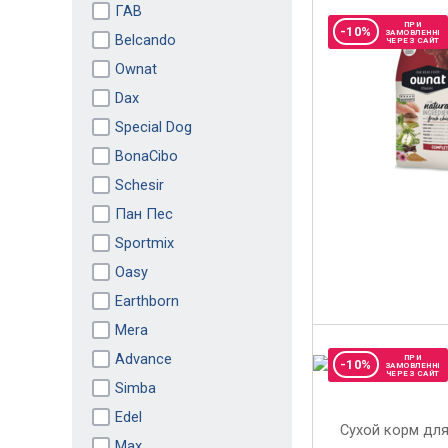
ГАВ
ПРИ
-10%
ЗАМОВЛЕННІ
Belcando
ЧЕРЕЗ САЙТ
Ownat
Dax
Special Dog
BonaCibo
Schesir
Пан Пес
Sportmix
Oasy
Earthborn
Mera
Advance
ПРИ
-10%
ЗАМОВЛЕННІ
ЧЕРЕЗ САЙТ
Simba
Edel
Max