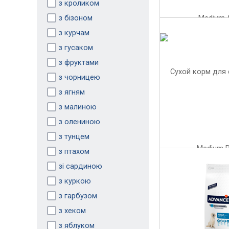
з кроликом
з бізоном
з курчам
з гусаком
з фруктами
з чорницею
з ягням
з малиною
з олениною
з тунцем
з птахом
зі сардиною
з куркою
з гарбузом
з хеком
з яблуком