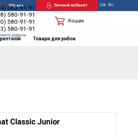
UA
|
RU
Личный кабинет
Обране
44) 580-91-91
98) 580-91-91
Кошик
50) 580-91-91
63) 580-91-91
овити дзвінок
рептилій
Товари для рибок
t Classic Junior