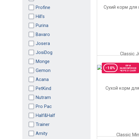
Profine
Hill's
Purina
Bavaro
Josera
JosiDog
Monge
ПРИ
-10%
ЗАМОВЛЕННІ
Gemon
ЧЕРЕЗ САЙТ
Acana
PetKind
Nutram
Pro Pac
Half&Half
Trainer
Amity