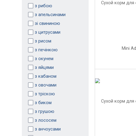
з рибою
з апельсинами
зі свининою
з цитрусами
з рисом
з печінкою
з окунем
з яйцями
з кабаном
з овочами
з тріскою
з биком
з грушою
з лососем
з анчоусами