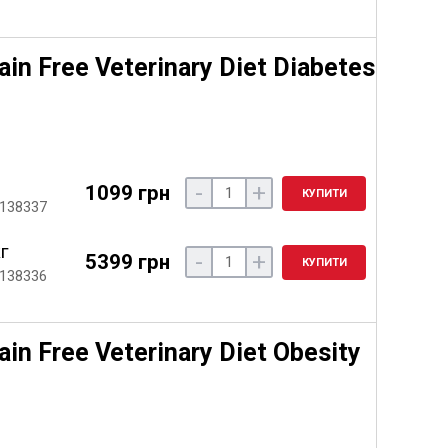
in Free Veterinary Diet Diabetes
-
+
1099 грн
КУПИТИ
 138337
кг
-
+
5399 грн
КУПИТИ
 138336
in Free Veterinary Diet Obesity