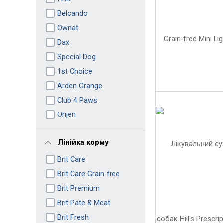
Belcando
Ownat
Dax
Special Dog
1st Choice
Arden Grange
Club 4 Paws
Orijen
Лінійка корму
Brit Care
Brit Care Grain-free
Brit Premium
Brit Pate & Meat
Brit Fresh