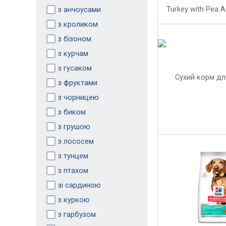
з анчоусами
з кроликом
з бізоном
з курчам
з гусаком
з фруктами
з чорницею
з биком
з грушою
з лососем
з тунцем
з птахом
зі сардиною
з куркою
з гарбузом