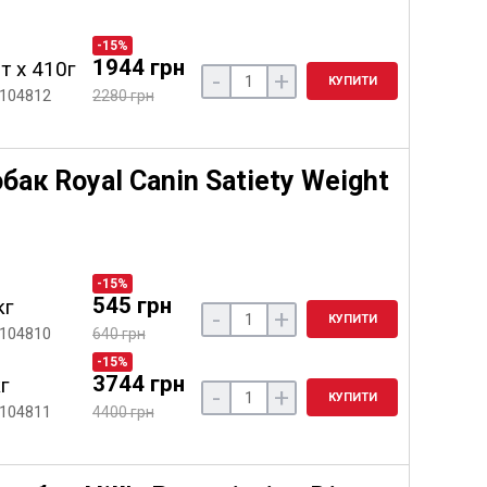
-15%
1944 грн
т х 410г
-
+
КУПИТИ
 104812
2280 грн
ак Royal Canin Satiety Weight
-15%
545 грн
кг
-
+
КУПИТИ
 104810
640 грн
-15%
3744 грн
кг
-
+
КУПИТИ
 104811
4400 грн