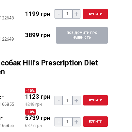
-
+
1199 грн
КУПИТИ
 122648
ПОВІДОМИТИ ПРО
3899 грн
НАЯВНІСТЬ
 122649
обак Hill's Prescription Diet
en
-10%
1123 грн
кг
-
+
КУПИТИ
 166855
1248 грн
-10%
5739 грн
кг
-
+
КУПИТИ
 166856
6377 грн