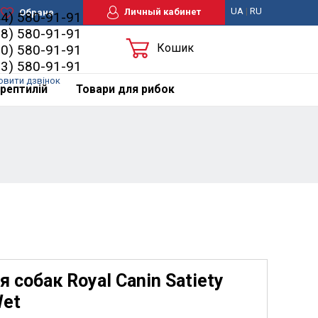
UA
|
RU
Личный кабинет
Обране
44) 580-91-91
98) 580-91-91
Кошик
50) 580-91-91
63) 580-91-91
овити дзвінок
рептилій
Товари для рибок
собак Royal Canin Satiety
Wet