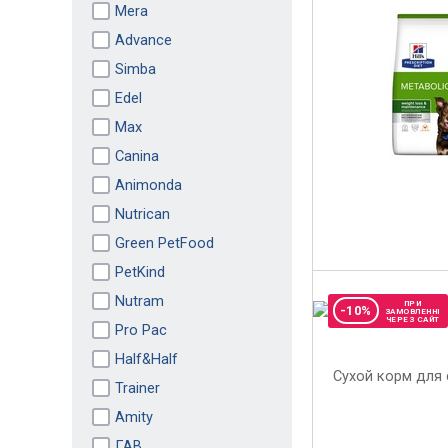
Mera
Advance
Simba
Edel
Max
Canina
Animonda
Nutrican
Green PetFood
PetKind
Nutram
ПРИ
-10%
ЗАМОВЛЕННІ
ЧЕРЕЗ САЙТ
Pro Pac
Half&Half
Trainer
Amity
ГАВ