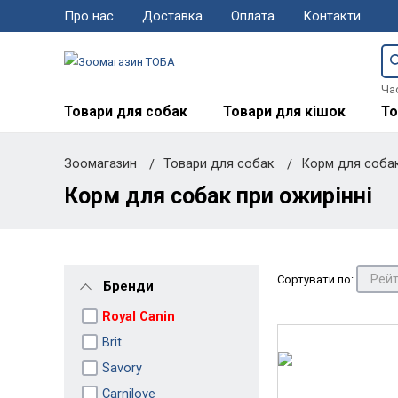
Про нас
Доставка
Оплата
Контакти
Ча
Товари для собак
Товари для кішок
То
Зоомагазин
Товари для собак
Корм для соба
Корм для собак при ожирінні
Сортувати по:
Бренди
Royal Canin
Brit
Savory
Carnilove