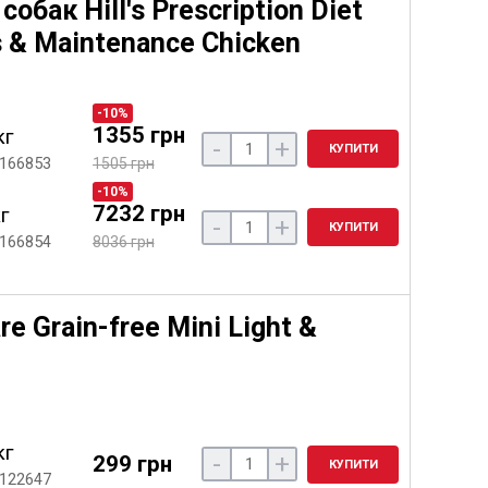
обак Hill's Prescription Diet
s & Maintenance Chicken
-10%
1355 грн
кг
-
+
КУПИТИ
 166853
1505 грн
-10%
7232 грн
кг
-
+
КУПИТИ
 166854
8036 грн
e Grain-free Mini Light &
кг
-
+
299 грн
КУПИТИ
 122647