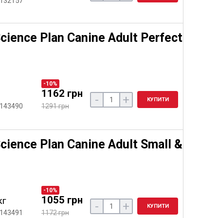
 132157
cience Plan Canine Adult Perfect
-10%
1162 грн
-
+
КУПИТИ
 143490
1291 грн
cience Plan Canine Adult Small &
-10%
1055 грн
кг
-
+
КУПИТИ
 143491
1172 грн