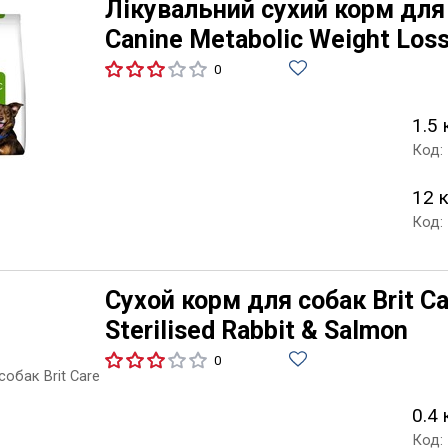
Лікувальний сухий корм для с
Canine Metabolic Weight Los
0
1.5 
Код:
12 
Код:
Сухой корм для собак Brit Car
Sterilised Rabbit & Salmon
0
0.4 
Код: