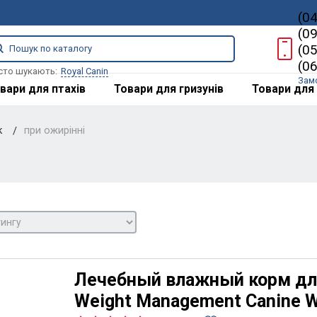
(0
(0
(0
(0
сто шукають:
Royal Canin
Зам
вари для птахів
Товари для гризунів
Товари для 
к
при ожирінні
Лечебный влажный корм для 
Weight Management Canine 