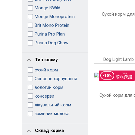
Monge BWild
Monge Monoprotein
Brit Mono Protein
Purina Pro Plan
Purina Dog Chow
Тип корму
сухий корм
ПРИ
-10%
ЗАМОВЛЕННІ
Основне харчування
ЧЕРЕЗ САЙТ
вологий корм
консерви
лікувальний корм
замінник молока
Склад корма