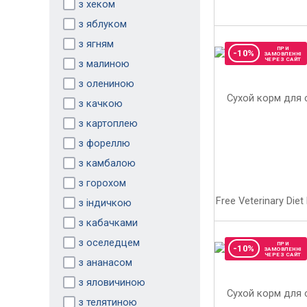
з хеком
з яблуком
з ягням
ПРИ
-10%
ЗАМОВЛЕННІ
ЧЕРЕЗ САЙТ
з малиною
з олениною
з качкою
з картоплею
з фореллю
з камбалою
з горохом
з індичкою
з кабачками
з оселедцем
ПРИ
-10%
ЗАМОВЛЕННІ
ЧЕРЕЗ САЙТ
з ананасом
з яловичиною
з телятиною