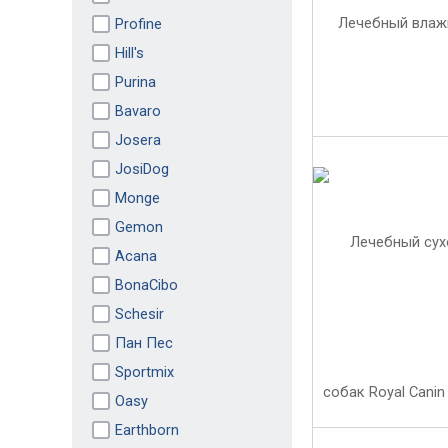
Profine
Hill's
Purina
Bavaro
Josera
JosiDog
Monge
Gemon
Acana
BonaCibo
Schesir
Пан Пес
Sportmix
Oasy
Earthborn