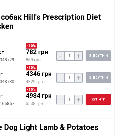
обак Hill's Prescription Diet
cken
-10%
782 грн
кг
-
+
ВІДСУТНІЙ
 048729
869 грн
-10%
4346 грн
кг
-
+
ВІДСУТНІЙ
 048730
4829 грн
-10%
4984 грн
кг
-
+
КУПИТИ
 166857
5538 грн
e Dog Light Lamb & Potatoes