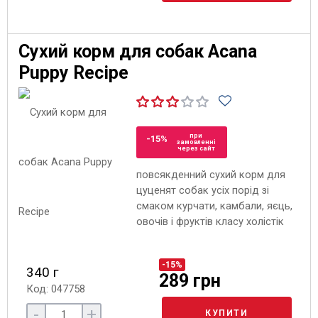
Сухий корм для собак Acana
Puppy Recipe
при
-15%
замовленні
через сайт
повсякденний сухий корм для
цуценят собак усіх порід зі
смаком курчати, камбали, яєць,
овочів і фруктів класу холістік
-15%
340 г
289 грн
Код: 047758
-
+
КУПИТИ