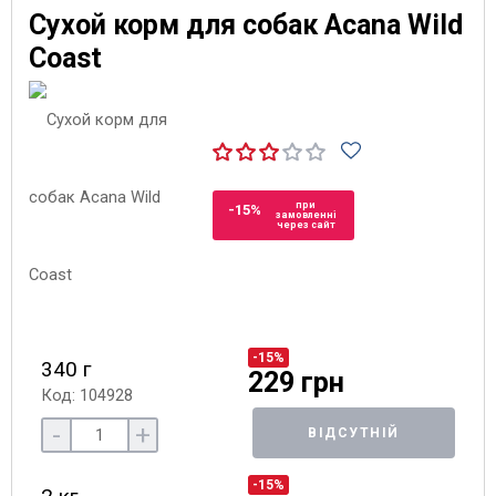
Сухой корм для собак Acana Wild
Coast
при
-15%
замовленні
через сайт
-15%
340 г
229 грн
Код: 104928
-
+
ВІДСУТНІЙ
-15%