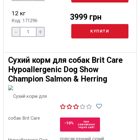
12 кг
3999 грн
Код: 171296
-
+
КУПИТИ
Сухий корм для собак Brit Care
Hypoallergenic Dog Show
Champion Salmon & Herring
при
-10%
замовленні
через сайт
повсякденний сухий