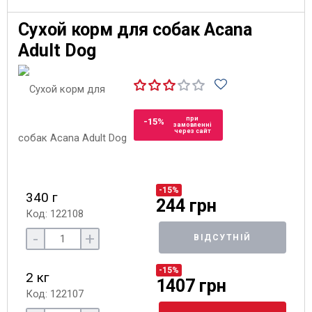
Сухой корм для собак Acana
Adult Dog
при
-15%
замовленні
через сайт
-15%
340 г
244 грн
Код: 122108
-
+
ВІДСУТНІЙ
-15%
2 кг
1407 грн
Код: 122107