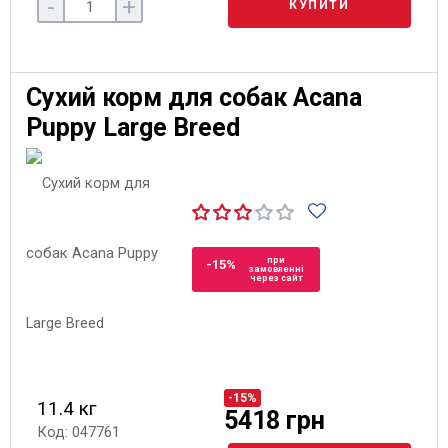
-
+
КУПИТИ
Сухий корм для собак Acana
Puppy Large Breed
при
-15%
замовленні
через сайт
-15%
11.4 кг
5418 грн
Код: 047761