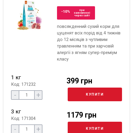
при
-10%
замовленні
через сайт
повсякденний сухий корм для
цуценят всіх порід від 4 тижнів
до 12 місяців з чутливим
травленням та при харчовій
алергії з ягням супер-преміум
класу
1 кг
399 грн
Код: 171232
-
+
КУПИТИ
3 кг
1179 грн
Код: 171304
-
+
КУПИТИ