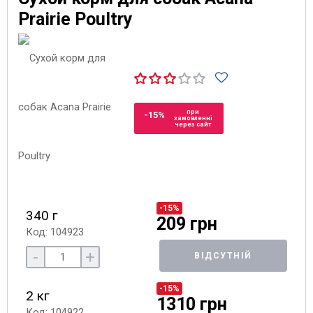
Prairie Poultry
при
-15%
замовленні
через сайт
-15%
340 г
209 грн
Код: 104923
-
+
ВІДСУТНІЙ
-15%
2 кг
1310 грн
Код: 104922