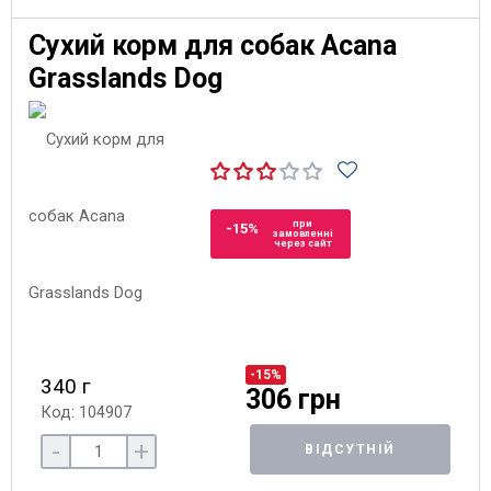
Сухий корм для собак Acana
Grasslands Dog
при
-15%
замовленні
через сайт
-15%
340 г
306 грн
Код: 104907
-
+
ВІДСУТНІЙ