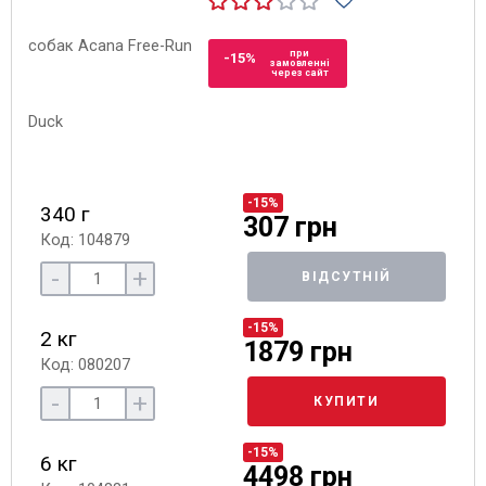
при
-15%
замовленні
через сайт
-15%
340 г
307 грн
Код: 104879
-
+
ВІДСУТНІЙ
-15%
2 кг
1879 грн
Код: 080207
-
+
КУПИТИ
-15%
6 кг
4498 грн