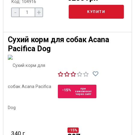
Код: 104916
-
+
КУПИТИ
Сухий корм для собак Acana
Pacifica Dog
при
-15%
замовленні
через сайт
-15%
340 г