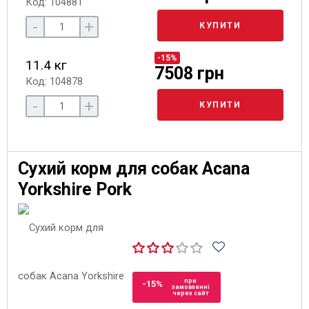
Код: 104881
-
+
КУПИТИ
-15%
11.4 кг
7508 грн
Код: 104878
-
+
КУПИТИ
Сухий корм для собак Acana
Yorkshire Pork
при
-15%
замовленні
через сайт