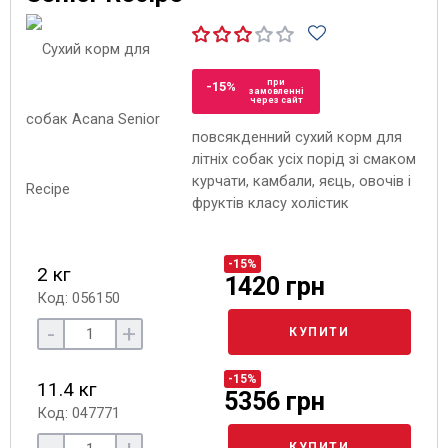
при
-15%
замовленні
через сайт
повсякденний сухий корм для
літніх собак усіх порід зі смаком
курчати, камбали, яєць, овочів і
фруктів класу холістик
-15%
2 кг
1420 грн
Код: 056150
-
+
КУПИТИ
-15%
11.4 кг
5356 грн
Код: 047771
КУПИТИ