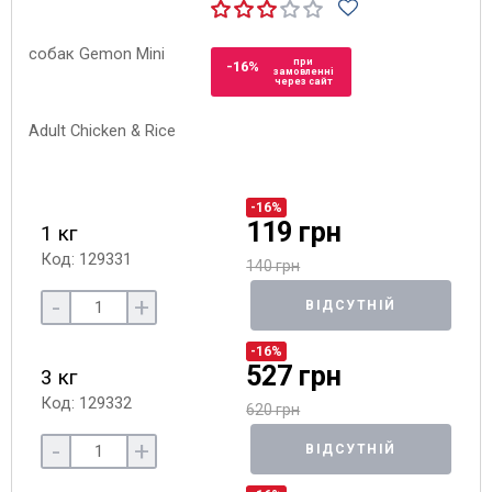
при
-16%
замовленні
через сайт
-16%
119 грн
1 кг
Код: 129331
140 грн
-
+
ВІДСУТНІЙ
-16%
527 грн
3 кг
Код: 129332
620 грн
-
+
ВІДСУТНІЙ