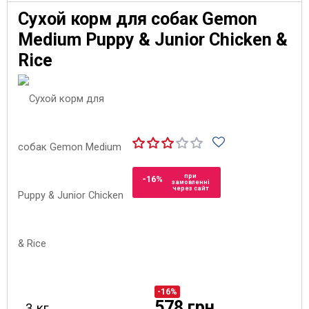
Сухой корм для собак Gemon
Medium Puppy & Junior Chicken &
Rice
при
-16%
замовленні
через сайт
-16%
578 грн
3 кг