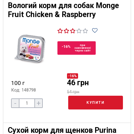
Вологий корм для собак Monge
Fruit Chicken & Raspberry
при
-16%
замовленні
через сайт
-16%
46 грн
100 г
Код: 148798
54 грн
-
+
КУПИТИ
Сухой корм для щенков Purina