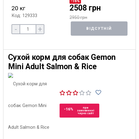
-16%
2508 грн
20 кг
Код: 129333
2950 грн
-
+
ВІДСУТНІЙ
Сухой корм для собак Gemon
Mini Adult Salmon & Rice
при
-16%
замовленні
через сайт