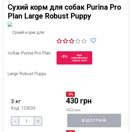
Сухий корм для собак Purina Pro
Plan Large Robust Puppy
при
-5%
замовленні
через сайт
-5%
430 грн
3 кг
Код: 123035
453 грн
-
+
ВІДСУТНІЙ