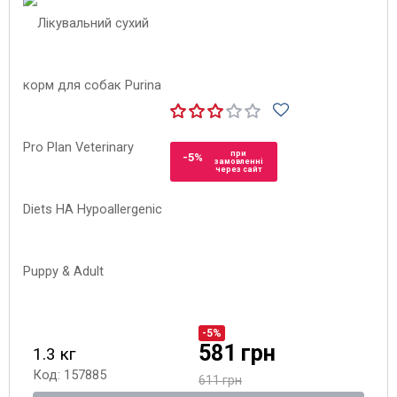
при
-5%
замовленні
через сайт
-5%
581 грн
1.3 кг
Код: 157885
611 грн