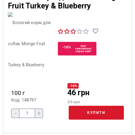
Fruit Turkey & Blueberry
при
-16%
замовленні
через сайт
-16%
46 грн
100 г
Код: 148797
54 грн
-
+
КУПИТИ