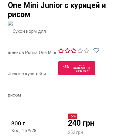
One Mini Junior с курицей и
рисом
при
-5%
замовленні
через сайт
-5%
240 грн
800 г
Код: 157928
252 грн