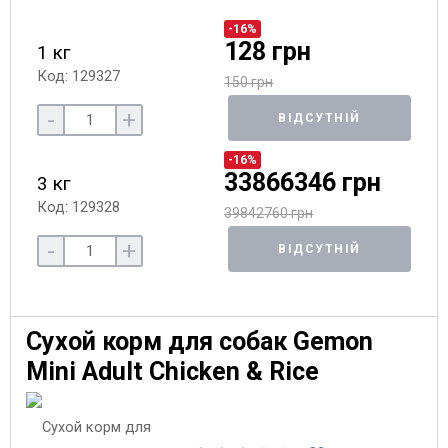
-16%
128 грн
1 кг
Код: 129327
150 грн
-
+
ВІДСУТНІЙ
-16%
33866346 грн
3 кг
Код: 129328
39842760 грн
-
+
ВІДСУТНІЙ
Сухой корм для собак Gemon
Mini Adult Chicken & Rice