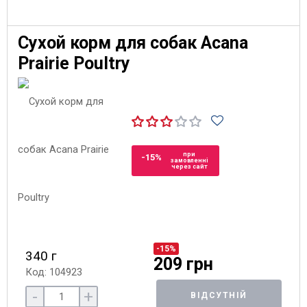
Сухой корм для собак Acana
Prairie Poultry
при
-15%
замовленні
через сайт
-15%
340 г
209 грн
Код: 104923
-
+
ВІДСУТНІЙ