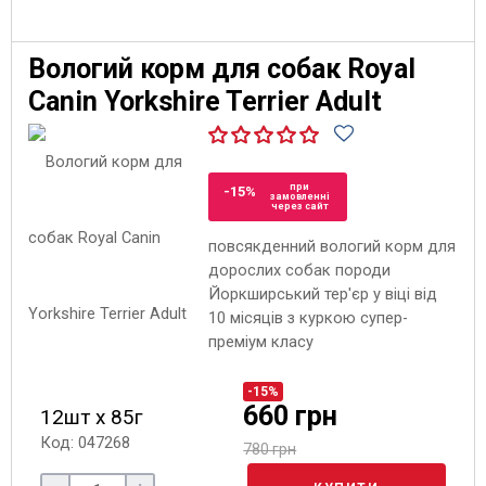
Вологий корм для собак Royal
Canin Yorkshire Terrier Adult
при
-15%
замовленні
через сайт
повсякденний вологий корм для
дорослих собак породи
Йоркширський тер'єр у віці від
10 місяців з куркою супер-
преміум класу
-15%
660 грн
12шт х 85г
Код: 047268
780 грн