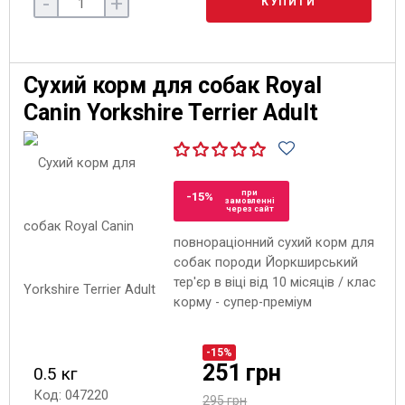
-
+
КУПИТИ
Сухий корм для собак Royal
Canin Yorkshire Terrier Adult
при
-15%
замовленні
через сайт
повнораціонний сухий корм для
собак породи Йоркширський
тер'єр в віці від 10 місяців / клас
корму - супер-преміум
-15%
251 грн
0.5 кг
Код: 047220
295 грн