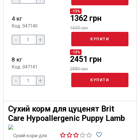
-15%
1362 грн
4 кг
Код: 047140
1600 грн
-
+
КУПИТИ
-15%
2451 грн
8 кг
Код: 047141
2880 грн
-
+
КУПИТИ
Сухий корм для цуценят Brit
Care Hypoallergenic Puppy Lamb