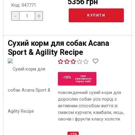
5356 грн
Код: 047771
-
+
КУПИТИ
Сухий корм для собак Acana
Sport & Agility Recipe
при
-15%
замовленні
через сайт
повсякденний сухий корм для
дорослих собак усіх порід з
активним способом життя зі
смаком курчати, камбали, яєць,
овочів і фруктів класу холістік
-15%