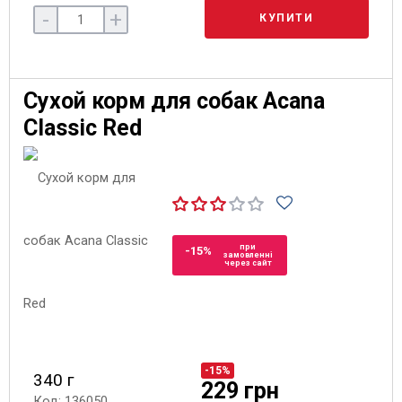
-
+
КУПИТИ
Сухой корм для собак Acana
Classic Red
при
-15%
замовленні
через сайт
-15%
340 г
229 грн
Код: 136050