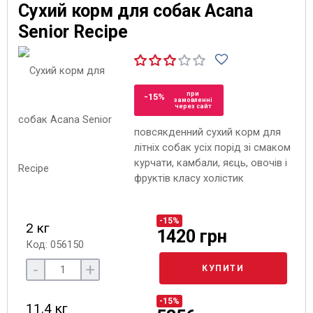
Сухий корм для собак Acana
Senior Recipe
при
-15%
замовленні
через сайт
повсякденний сухий корм для
літніх собак усіх порід зі смаком
курчати, камбали, яєць, овочів і
фруктів класу холістик
-15%
2 кг
1420 грн
Код: 056150
-
+
КУПИТИ
-15%
11.4 кг