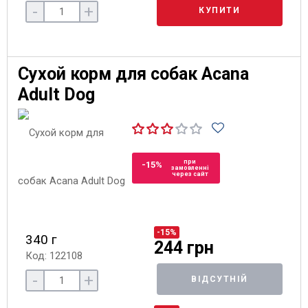
-
+
КУПИТИ
Сухой корм для собак Acana
Adult Dog
при
-15%
замовленні
через сайт
-15%
340 г
244 грн
Код: 122108
-
+
ВІДСУТНІЙ