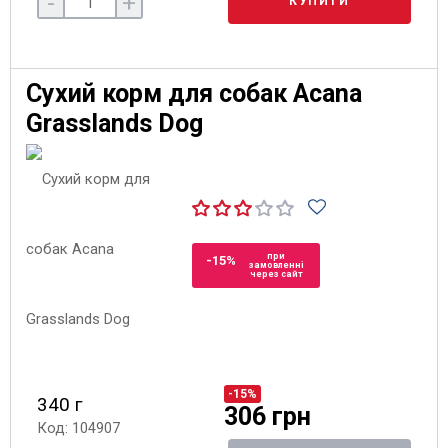
-
+
КУПИТИ
Сухий корм для собак Acana
Grasslands Dog
при
-15%
замовленні
через сайт
-15%
340 г
306 грн
Код: 104907