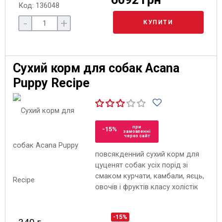
Код: 136048
-
+
КУПИТИ
Сухий корм для собак Acana
Puppy Recipe
при
-15%
замовленні
через сайт
повсякденний сухий корм для
цуценят собак усіх порід зі
смаком курчати, камбали, яєць,
овочів і фруктів класу холістік
-15%