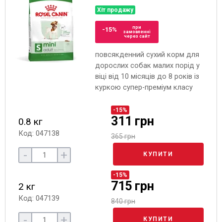
Хіт продажу
при
-15%
замовленні
через сайт
повсякденний сухий корм для
дорослих собак малих порід у
віці від 10 місяців до 8 років із
куркою супер-преміум класу
-15%
311 грн
0.8 кг
Код: 047138
365 грн
-
+
КУПИТИ
-15%
715 грн
2 кг
Код: 047139
840 грн
-
+
КУПИТИ