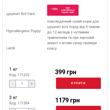
при
-10%
замовленні
через сайт
повсякденний сухий корм для
цуценят всіх порід від 4 тижнів
до 12 місяців з чутливим
травленням та при харчовій
алергії з ягням супер-преміум
класу
1 кг
399 грн
Код: 171232
-
+
КУПИТИ
3 кг
1179 грн
Код: 171304