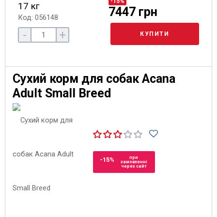
-15%
17 кг
7447 грн
Код: 056148
-
+
КУПИТИ
Сухий корм для собак Acana
Adult Small Breed
при
-15%
замовленні
через сайт