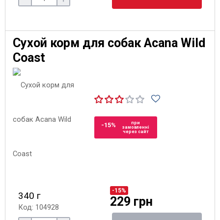
Сухой корм для собак Acana Wild
Coast
при
-15%
замовленні
через сайт
-15%
340 г
229 грн
Код: 104928