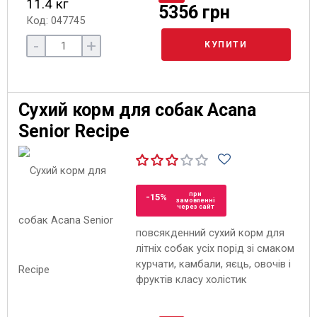
11.4 кг
5356 грн
Код: 047745
-
+
КУПИТИ
Сухий корм для собак Acana
Senior Recipe
при
-15%
замовленні
через сайт
повсякденний сухий корм для
літніх собак усіх порід зі смаком
курчати, камбали, яєць, овочів і
фруктів класу холістик