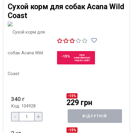
Сухой корм для собак Acana Wild
Coast
при
-15%
замовленні
через сайт
-15%
340 г
229 грн
Код: 104928
-
+
ВІДСУТНІЙ
-15%