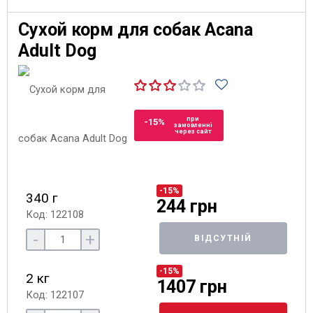
Сухой корм для собак Acana
Adult Dog
при
-15%
замовленні
через сайт
-15%
340 г
244 грн
Код: 122108
-
+
ВІДСУТНІЙ
-15%
2 кг
1407 грн
Код: 122107