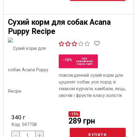
Сухий корм для собак Acana
Puppy Recipe
при
-15%
замовленні
через сайт
повсякденний сухий корм для
цуценят собак усіх порід зі
смаком курчати, камбали, яєць,
овочів і фруктів класу холістік
-15%
340 г
289 грн
Код: 047758
-
+
КУПИТИ