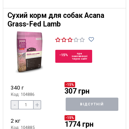
Сухий корм для собак Acana
Grass-Fed Lamb
при
-15%
замовленні
через сайт
-15%
340 г
307 грн
Код: 104886
-
+
ВІДСУТНІЙ
-15%
2 кг
1774 грн
Код: 104885