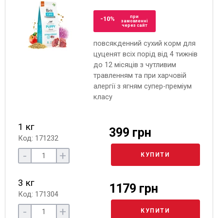
при
-10%
замовленні
через сайт
повсякденний сухий корм для
цуценят всіх порід від 4 тижнів
до 12 місяців з чутливим
травленням та при харчовій
алергії з ягням супер-преміум
класу
1 кг
399 грн
Код: 171232
-
+
КУПИТИ
3 кг
1179 грн
Код: 171304
-
+
КУПИТИ