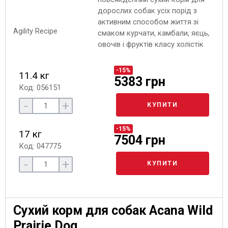
дорослих собак усіх порід з
активним способом життя зі
смаком курчати, камбали, яєць,
овочів і фруктів класу холістік
-15%
11.4 кг
5383 грн
Код: 056151
-
+
КУПИТИ
-15%
17 кг
7504 грн
Код: 047775
-
+
КУПИТИ
Сухий корм для собак Acana Wild
Prairie Dog