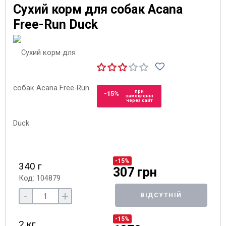
Сухий корм для собак Acana
Free-Run Duck
при
-15%
замовленні
через сайт
-15%
340 г
307 грн
Код: 104879
-
+
ВІДСУТНІЙ
-15%
2 кг