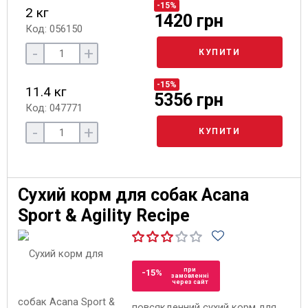
-15%
2 кг
1420 грн
Код: 056150
-
+
КУПИТИ
-15%
11.4 кг
5356 грн
Код: 047771
-
+
КУПИТИ
Сухий корм для собак Acana
Sport & Agility Recipe
при
-15%
замовленні
через сайт
повсякденний сухий корм для