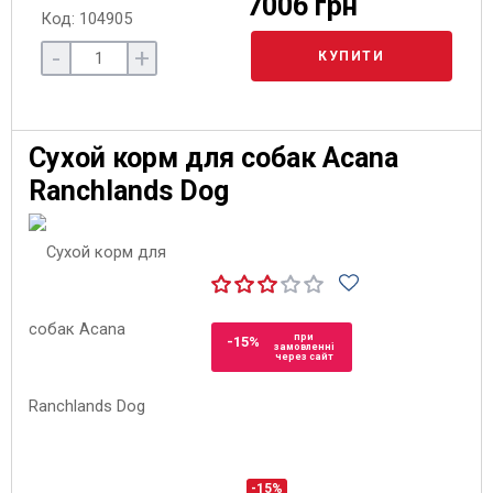
7006 грн
Код: 104905
-
+
КУПИТИ
Сухой корм для собак Acana
Ranchlands Dog
при
-15%
замовленні
через сайт
-15%