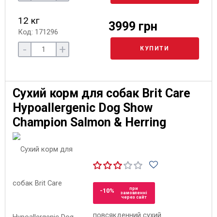
12 кг
3999 грн
Код: 171296
-
+
КУПИТИ
Сухий корм для собак Brit Care
Hypoallergenic Dog Show
Champion Salmon & Herring
при
-10%
замовленні
через сайт
повсякденний сухий