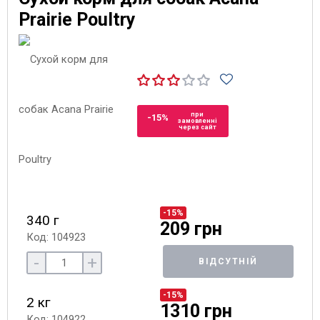
Prairie Poultry
при
-15%
замовленні
через сайт
-15%
340 г
209 грн
Код: 104923
-
+
ВІДСУТНІЙ
-15%
2 кг
1310 грн
Код: 104922