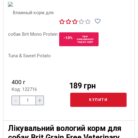
при
-10%
замовленні
через сайт
400 г
189 грн
Код: 122716
-
+
КУПИТИ
Лікувальний вологий корм для
собак Brit Grain Free Veterinary