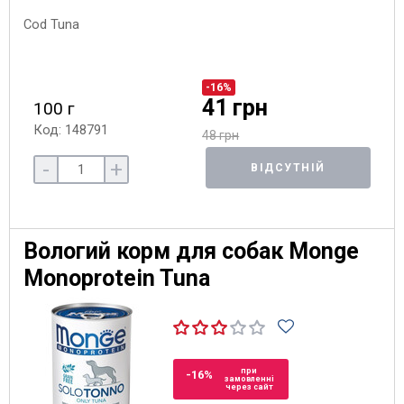
-16%
41 грн
100 г
Код: 148791
48 грн
-
+
ВІДСУТНІЙ
Вологий корм для собак Monge
Monoprotein Tuna
при
-16%
замовленні
через сайт