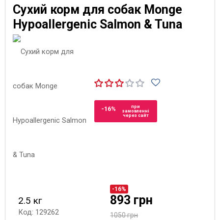
Сухий корм для собак Monge
Hypoallergenic Salmon & Tuna
при
-16%
замовленні
через сайт
-16%
893 грн
2.5 кг
Код: 129262
1050 грн