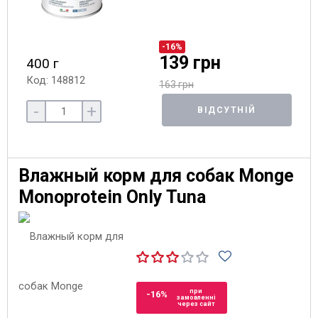
-16%
139 грн
400 г
Код: 148812
163 грн
-
+
ВІДСУТНІЙ
Влажный корм для собак Monge
Monoprotein Only Tuna
при
-16%
замовленні
через сайт