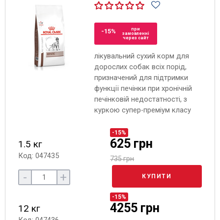
при
-15%
замовленні
через сайт
лікувальний сухий корм для
дорослих собак всіх порід,
призначений для підтримки
функції печінки при хронічній
печінковій недостатності, з
куркою супер-преміум класу
-15%
625 грн
1.5 кг
Код: 047435
735 грн
-
+
КУПИТИ
-15%
4255 грн
12 кг