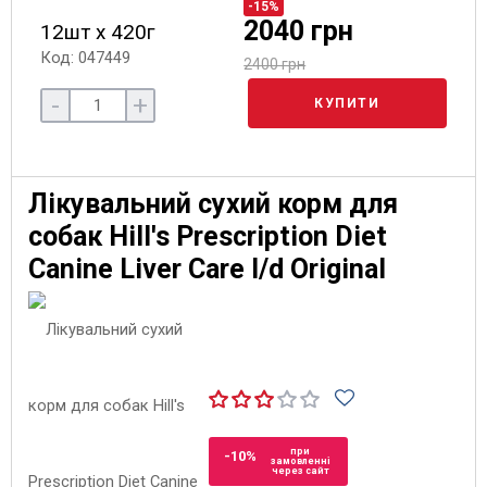
-15%
2040 грн
12шт х 420г
Код: 047449
2400 грн
-
+
КУПИТИ
Лікувальний сухий корм для
собак Hill's Prescription Diet
Canine Liver Care l/d Original
при
-10%
замовленні
через сайт