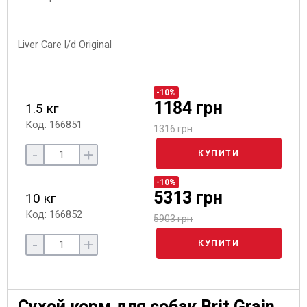
-10%
1184 грн
1.5 кг
Код: 166851
1316 грн
-
+
КУПИТИ
-10%
5313 грн
10 кг
Код: 166852
5903 грн
-
+
КУПИТИ
Сухой корм для собак Brit Grain