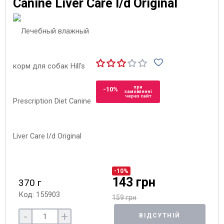
Canine Liver Care l/d Original
при
-10%
замовленні
через сайт
-10%
143 грн
370 г
Код: 155903
159 грн
-
+
ВІДСУТНІЙ