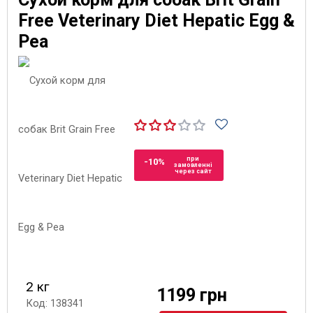
Free Veterinary Diet Hepatic Egg &
Pea
при
-10%
замовленні
через сайт
2 кг
1199 грн
Код: 138341