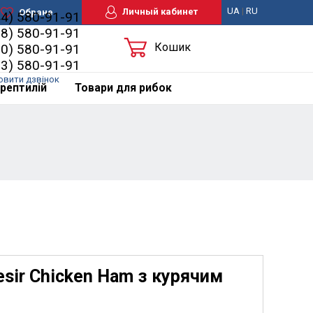
UA
|
RU
Личный кабинет
Обране
44) 580-91-91
98) 580-91-91
Кошик
50) 580-91-91
63) 580-91-91
овити дзвінок
рептилій
Товари для рибок
esir Chicken Ham з курячим