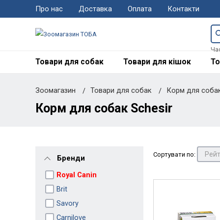
Про нас
Доставка
Оплата
Контакти
Ча
Товари для собак
Товари для кішок
То
Зоомагазин
Товари для собак
Корм для соба
Корм для собак Schesir
Сортувати по:
Бренди
Royal Canin
Brit
Savory
Carnilove