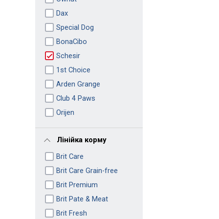
Dax
Special Dog
BonaCibo
Schesir
1st Choice
Arden Grange
Club 4 Paws
Orijen
Лінійка корму
Brit Care
Brit Care Grain-free
Brit Premium
Brit Pate & Meat
Brit Fresh