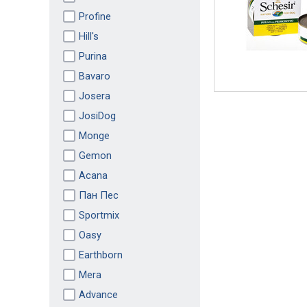
Profine
Hill's
Purina
Bavaro
Josera
JosiDog
Monge
Gemon
Acana
Пан Пес
Sportmix
Oasy
Earthborn
Mera
Advance