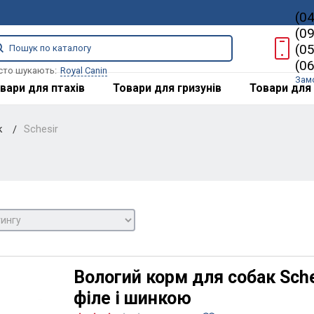
(0
(0
(0
(0
сто шукають:
Royal Canin
Зам
вари для птахів
Товари для гризунів
Товари для 
к
Schesir
Вологий корм для собак Sch
філе і шинкою