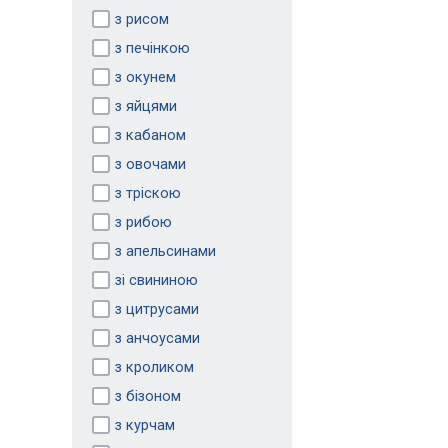
з рисом
з печінкою
з окунем
з яйцями
з кабаном
з овочами
з тріскою
з рибою
з апельсинами
зі свининою
з цитрусами
з анчоусами
з кроликом
з бізоном
з курчам