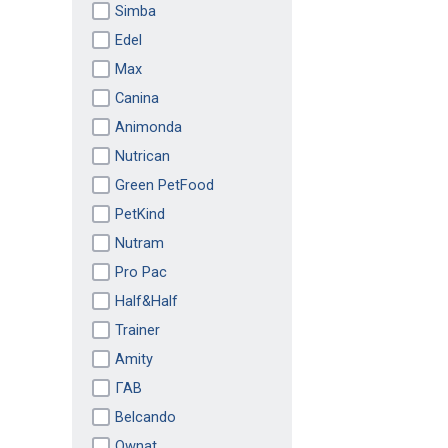
Simba
Edel
Max
Canina
Animonda
Nutrican
Green PetFood
PetKind
Nutram
Pro Pac
Half&Half
Trainer
Amity
ГАВ
Belcando
Ownat