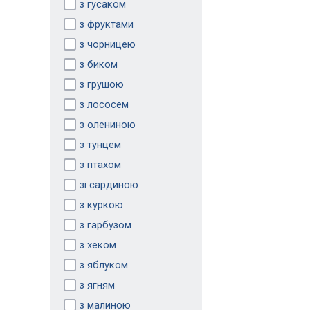
з гусаком
з фруктами
з чорницею
з биком
з грушою
з лососем
з олениною
з тунцем
з птахом
зі сардиною
з куркою
з гарбузом
з хеком
з яблуком
з ягням
з малиною