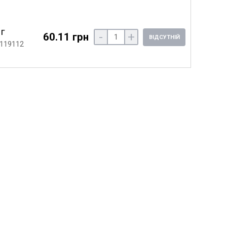
 г
-
+
60.11 грн
ВІДСУТНІЙ
 119112