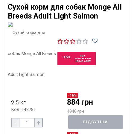
Сухой корм для собак Monge All
Breeds Adult Light Salmon
при
-16%
замовленні
через сайт
-16%
884 грн
2.5 кг
Код: 148781
1040 грн
-
+
ВІДСУТНІЙ