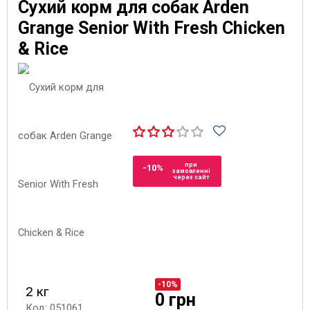
Сухий корм для собак Arden
Grange Senior With Fresh Chicken
& Rice
при
-10%
замовленні
через сайт
-10%
2 кг
0 грн
Код: 051061