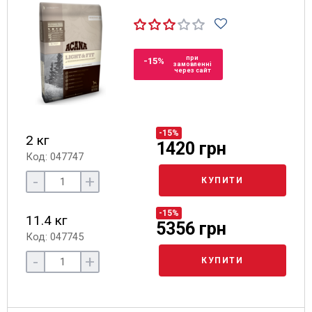
при
-15%
замовленні
через сайт
-15%
2 кг
1420 грн
Код: 047747
-
+
КУПИТИ
-15%
11.4 кг
5356 грн
Код: 047745
-
+
КУПИТИ