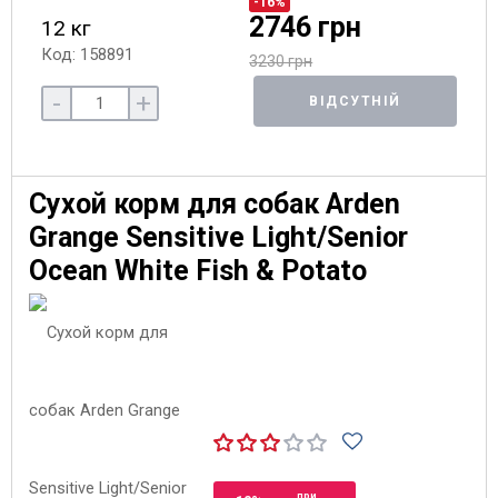
-16%
2746 грн
12 кг
Код: 158891
3230 грн
-
+
ВІДСУТНІЙ
Сухой корм для собак Arden
Grange Sensitive Light/Senior
Ocean White Fish & Potato
при