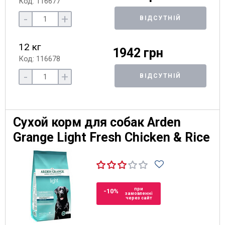
Код: 116677
-
+
ВІДСУТНІЙ
12 кг
1942 грн
Код: 116678
-
+
ВІДСУТНІЙ
Сухой корм для собак Arden
Grange Light Fresh Chicken & Rice
при
-10%
замовленні
через сайт