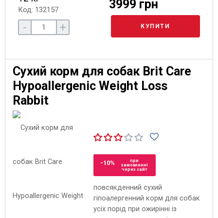
3999 грн
Код: 132157
-
+
КУПИТИ
Сухий корм для собак Brit Care
Hypoallergenic Weight Loss
Rabbit
при
-10%
замовленні
через сайт
повсякденний сухий
гіпоалергенний корм для собак
усіх порід при ожирінні із