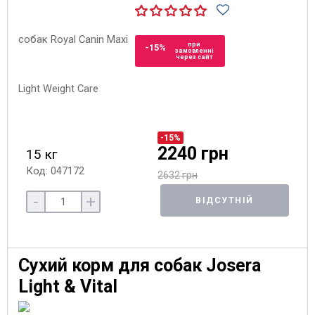
при
-15%
замовленні
через сайт
-15%
2240 грн
15 кг
Код: 047172
2632 грн
-
+
ВІДСУТНІЙ
Сухий корм для собак Josera
Light & Vital