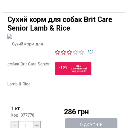
Сухий корм для собак Brit Care
Senior Lamb & Rice
при
-10%
замовленні
через сайт
1 кг
286 грн
Код: 077778
-
+
ВІДСУТНІЙ