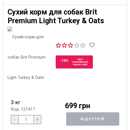
Сухий корм для собак Brit
Premium Light Turkey & Oats
при
-10%
замовленні
через сайт
3 кг
699 грн
Код: 121417
-
+
ВІДСУТНІЙ