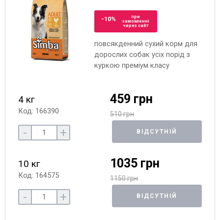
при
-10%
замовленні
через сайт
повсякденний сухий корм для
дорослих собак усіх порід з
куркою преміум класу
459 грн
4 кг
Код: 166390
510 грн
-
+
ВІДСУТНІЙ
1035 грн
10 кг
Код: 164575
1150 грн
-
+
ВІДСУТНІЙ