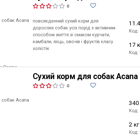
0
повсякденний сухий корм для
11.4
дорослих собак усіх порід з активним
Код:
способом життя зі смаком курчати,
камбали, яєць, овочів і фруктів класу
17 
холістік
Код:
Сухий корм для собак Acana W
0
340
Код:
2 кг
Код: