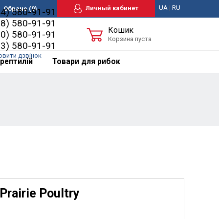
UA
|
RU
Личный кабинет
Обране
(0)
44) 580-91-91
98) 580-91-91
Кошик
50) 580-91-91
Корзина пуста
63) 580-91-91
овити дзвінок
рептилій
Товари для рибок
rairie Poultry