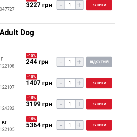
-
+
3227 грн
КУПИТИ
 047727
Adult Dog
-15%
 г
-
+
244 грн
ВІДСУТНІЙ
 122108
-15%
-
+
1407 грн
КУПИТИ
 122107
-15%
-
+
3199 грн
КУПИТИ
 124382
-15%
 кг
-
+
5364 грн
КУПИТИ
 122105