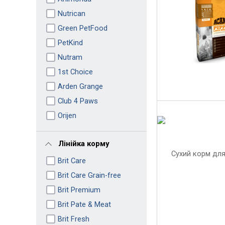
Nutrican
Green PetFood
PetKind
Nutram
1st Choice
Arden Grange
Club 4 Paws
Orijen
Лінійка корму
Brit Care
Brit Care Grain-free
Brit Premium
Brit Pate & Meat
Brit Fresh