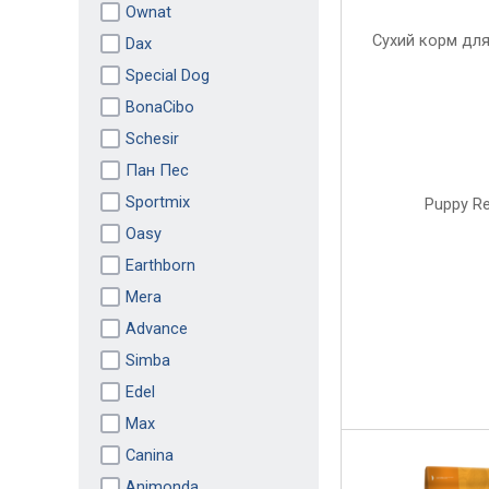
Ownat
Dax
Special Dog
BonaCibo
Schesir
Пан Пес
Sportmix
Oasy
Earthborn
Mera
Advance
Simba
Edel
Max
Canina
Animonda