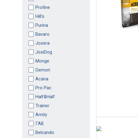
Profine
Hill's
Purina
Bavaro
Josera
JosiDog
Monge
Gemon
Acana
Pro Pac
Half&Half
Trainer
Amity
ГАВ
Belcando