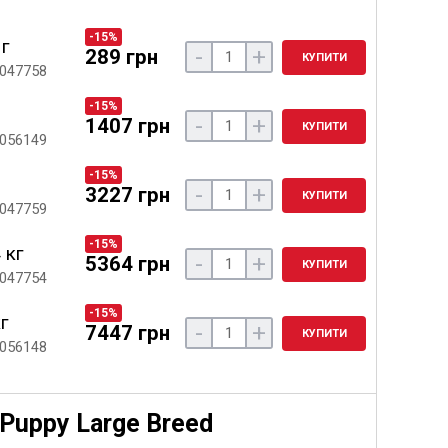
-15%
 г
-
+
289 грн
КУПИТИ
 047758
-15%
-
+
1407 грн
КУПИТИ
 056149
-15%
-
+
3227 грн
КУПИТИ
 047759
-15%
 кг
-
+
5364 грн
КУПИТИ
 047754
-15%
кг
-
+
7447 грн
КУПИТИ
 056148
Puppy Large Breed