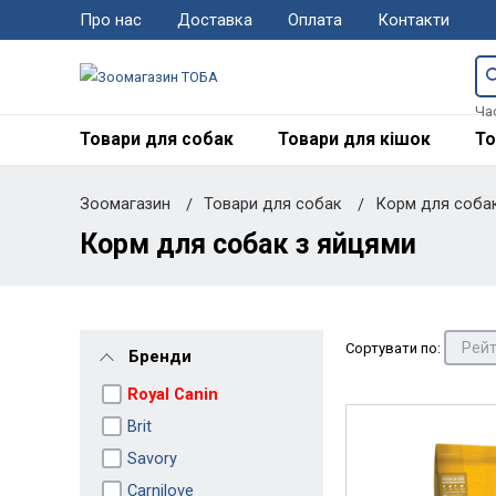
Про нас
Доставка
Оплата
Контакти
Ча
Товари для собак
Товари для кішок
То
Зоомагазин
Товари для собак
Корм для соба
Корм для собак з яйцями
Сортувати по:
Бренди
Royal Canin
Brit
Savory
Carnilove