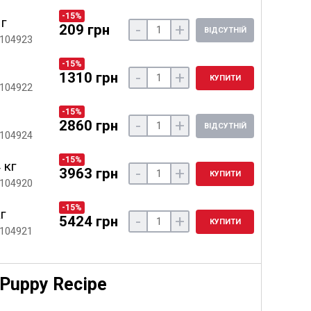
-15%
 г
-
+
209 грн
ВІДСУТНІЙ
 104923
-15%
-
+
1310 грн
КУПИТИ
 104922
-15%
-
+
2860 грн
ВІДСУТНІЙ
 104924
-15%
 кг
-
+
3963 грн
КУПИТИ
 104920
-15%
кг
-
+
5424 грн
КУПИТИ
 104921
 Puppy Recipe