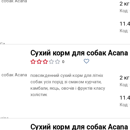
2 кг
Код:
11.4
Код:
Сухий корм для собак Acana 
0
повсякденний сухий корм для літніх
2 кг
собак усіх порід зі смаком курчати,
Код:
камбали, яєць, овочів і фруктів класу
холістик
11.4
Код:
Сухий корм для собак Acana S