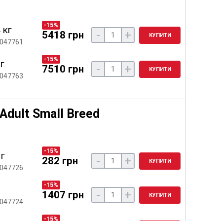
-15%
 кг
-
+
5418 грн
КУПИТИ
 047761
-15%
кг
-
+
7510 грн
КУПИТИ
 047763
Adult Small Breed
-15%
 г
-
+
282 грн
КУПИТИ
 047726
-15%
-
+
1407 грн
КУПИТИ
 047724
-15%