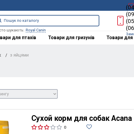
(0
(0
(0
(0
сто шукають:
Royal Canin
Зам
вари для птахів
Товари для гризунів
Товари для 
к
з яйцями
Сухой корм для собак Acana P
0