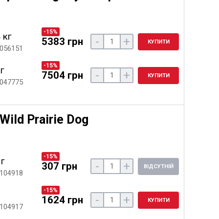
-15%
 кг
-
+
5383 грн
КУПИТИ
 056151
-15%
кг
-
+
7504 грн
КУПИТИ
 047775
ild Prairie Dog
-15%
 г
-
+
307 грн
ВІДСУТНІЙ
 104918
-15%
-
+
1624 грн
КУПИТИ
 104917