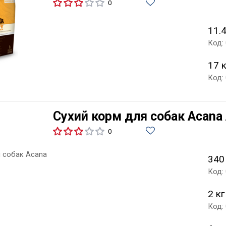
0
11.4
Код:
17 
Код:
Сухий корм для собак Acana 
0
340
Код:
2 кг
Код: