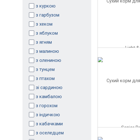
з куркою
з гарбузом
з хеком
з яблуком
з ягням
з малиною
з олениною
з тунцем
з птахом
зі сардиною
з камбалою
з горохом
з індичкою
з кабачками
з оселедцем