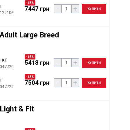
-15%
кг
-
+
7447 грн
КУПИТИ
 122106
Adult Large Breed
-15%
 кг
-
+
5418 грн
КУПИТИ
 047720
-15%
кг
-
+
7504 грн
КУПИТИ
 047722
ight & Fit