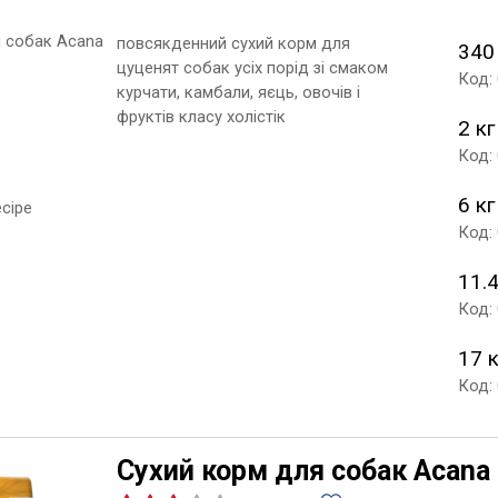
повсякденний сухий корм для
340
цуценят собак усіх порід зі смаком
Код:
курчати, камбали, яєць, овочів і
фруктів класу холістік
2 кг
Код:
6 кг
Код:
11.4
Код:
17 
Код:
Сухий корм для собак Acana 