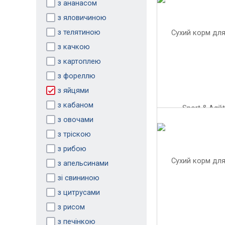
з ананасом
з яловичиною
з телятиною
з качкою
з картоплею
з фореллю
з яйцями
з кабаном
з овочами
з тріскою
з рибою
з апельсинами
зі свининою
з цитрусами
з рисом
з печінкою