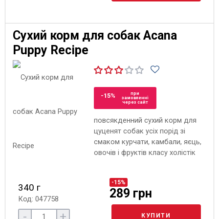
Сухий корм для собак Acana
Puppy Recipe
при
-15%
замовленні
через сайт
повсякденний сухий корм для
цуценят собак усіх порід зі
смаком курчати, камбали, яєць,
овочів і фруктів класу холістік
-15%
340 г
289 грн
Код: 047758
-
+
КУПИТИ