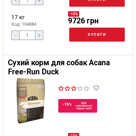
-
+
-15%
17 кг
9726 грн
Код: 104884
-
+
КУПИТИ
Сухий корм для собак Acana
Free-Run Duck
при
-15%
замовленні
через сайт
-15%