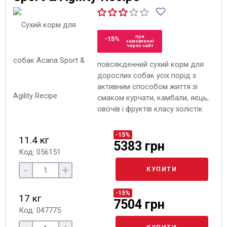
при
-15%
замовленні
через сайт
повсякденний сухий корм для
дорослих собак усіх порід з
активним способом життя зі
смаком курчати, камбали, яєць,
овочів і фруктів класу холістік
-15%
11.4 кг
5383 грн
Код: 056151
-
+
КУПИТИ
-15%
17 кг
7504 грн
Код: 047775