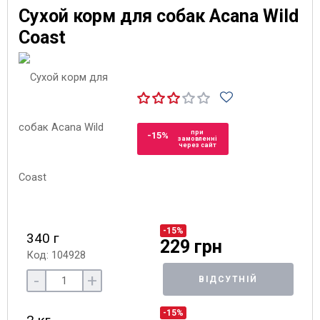
Сухой корм для собак Acana Wild
Coast
при
-15%
замовленні
через сайт
-15%
340 г
229 грн
Код: 104928
-
+
ВІДСУТНІЙ
-15%