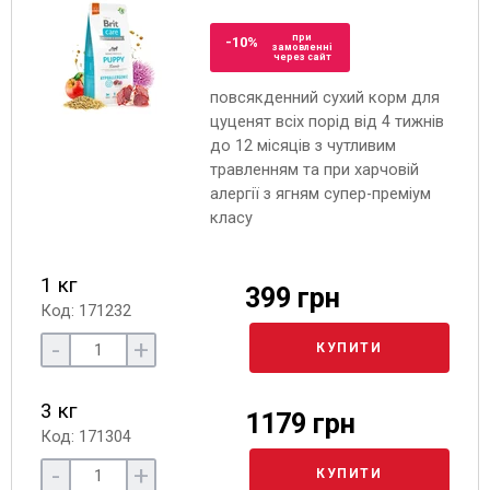
при
-10%
замовленні
через сайт
повсякденний сухий корм для
цуценят всіх порід від 4 тижнів
до 12 місяців з чутливим
травленням та при харчовій
алергії з ягням супер-преміум
класу
1 кг
399 грн
Код: 171232
-
+
КУПИТИ
3 кг
1179 грн
Код: 171304
-
+
КУПИТИ