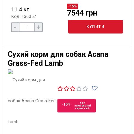
-15%
11.4 кг
7544 грн
Код: 136052
-
+
КУПИТИ
Сухий корм для собак Acana
Grass-Fed Lamb
при
-15%
замовленні
через сайт