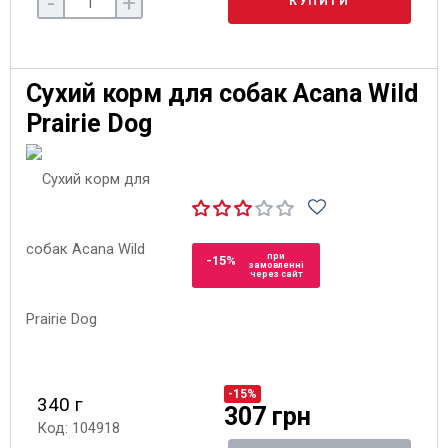
-
+
КУПИТИ
Сухий корм для собак Acana Wild
Prairie Dog
при
-15%
замовленні
через сайт
-15%
340 г
307 грн
Код: 104918