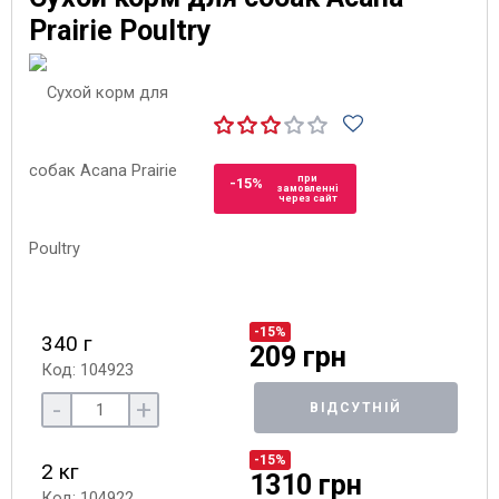
Prairie Poultry
при
-15%
замовленні
через сайт
-15%
340 г
209 грн
Код: 104923
-
+
ВІДСУТНІЙ
-15%
2 кг
1310 грн
Код: 104922