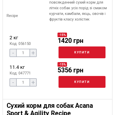
повсякденний сухий корм для
літніх собак усіх порід зі смаком
курчати, камбали, яєць, овочів і
фруктів класу холістик
-15%
2 кг
1420 грн
Код: 056150
-
+
КУПИТИ
-15%
11.4 кг
5356 грн
Код: 047771
-
+
КУПИТИ
Сухий корм для собак Acana
Sport & Agility Recipe