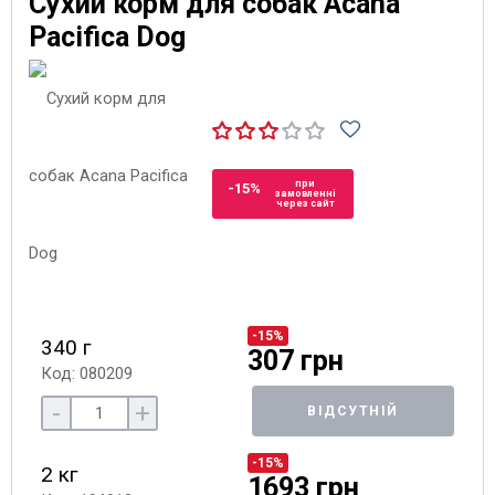
Сухий корм для собак Acana
Pacifica Dog
при
-15%
замовленні
через сайт
-15%
340 г
307 грн
Код: 080209
-
+
ВІДСУТНІЙ
-15%
2 кг
1693 грн