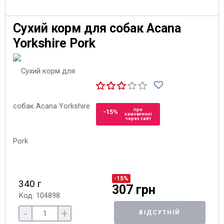
Сухий корм для собак Acana
Yorkshire Pork
при
-15%
замовленні
через сайт
-15%
340 г
307 грн
Код: 104898
-
+
ВІДСУТНІЙ