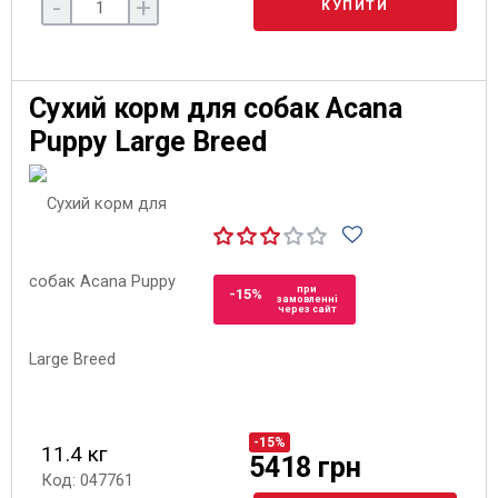
-
+
КУПИТИ
Сухий корм для собак Acana
Puppy Large Breed
при
-15%
замовленні
через сайт
-15%
11.4 кг
5418 грн
Код: 047761