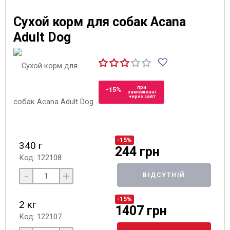
Сухой корм для собак Acana
Adult Dog
при
-15%
замовленні
через сайт
-15%
340 г
244 грн
Код: 122108
-
+
ВІДСУТНІЙ
-15%
2 кг
1407 грн
Код: 122107