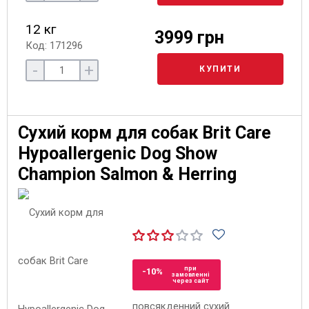
12 кг
3999 грн
Код: 171296
-
+
КУПИТИ
Сухий корм для собак Brit Care
Hypoallergenic Dog Show
Champion Salmon & Herring
при
-10%
замовленні
через сайт
повсякденний сухий